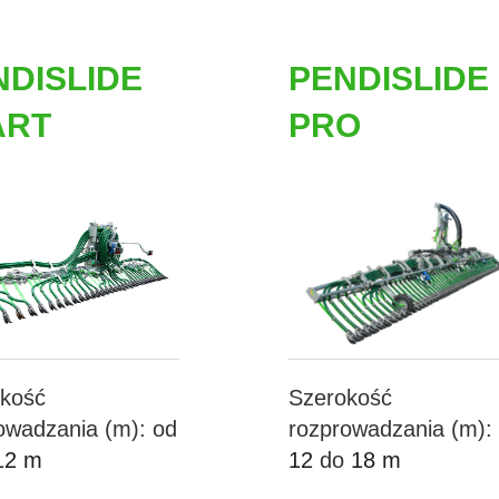
NDISLIDE
PENDISLIDE
ART
PRO
kość
Szerokość
owadzania (m): od
rozprowadzania (m):
12 m
12
do
18 m
Więcej ...
Więcej ...