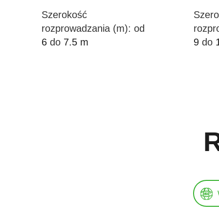
Szerokość
Szero
rozprowadzania (m): od
rozpr
6
do
7.5 m
9
do
Więcej ...
Konfigurator