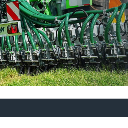
Magyar
Slovenija
Srpski
Svenska
中文
العربية