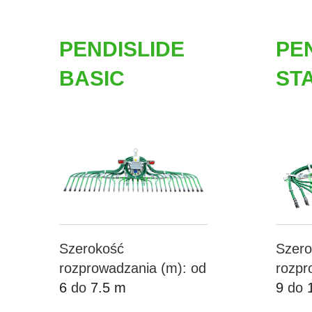
PENDISLIDE
PE
BASIC
ST
Szerokość
Szero
rozprowadzania (m): od
rozpr
6
do
7.5 m
9
do
Więcej ...