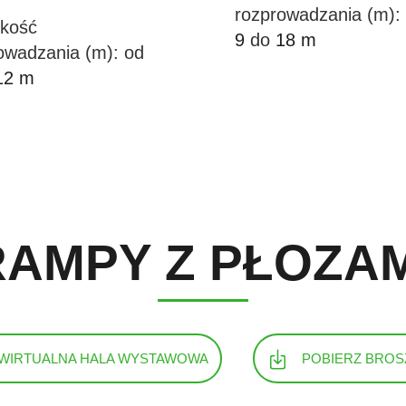
rozprowadzania (m):
kość
9
do
18 m
owadzania (m): od
Więcej ...
12 m
Więcej ...
Konfigurator
Konfigurator
RAMPY Z PŁOZAM
WIRTUALNA HALA WYSTAWOWA
POBIERZ BROS