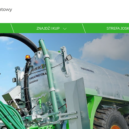
Zaznacz wybrany język
ZNAJDŹ I KUP
STREFA JOSK
English
Español
Pobierz broszurę
Dansk