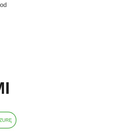
 od
I
ZURĘ