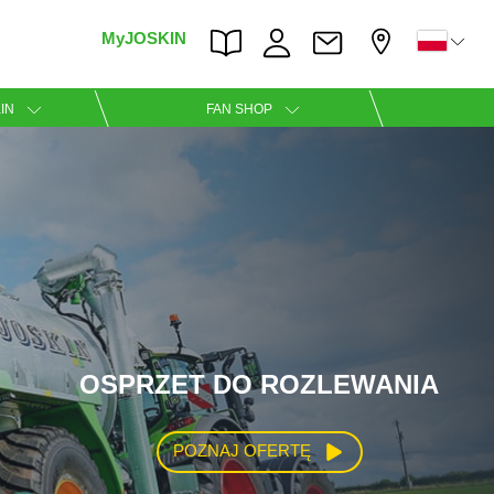
MyJOSKIN
×
×
IN
FAN SHOP
Nederlands
Polski
OSPRZET DO ROZLEWANIA
Română
POZNAJ OFERTĘ