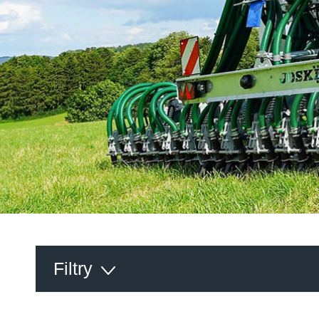
SPRZĘT DO UPRAWY ŁĄK
Suomi
AKTUALNOŚCI
ZBIORNIKI NA WODĘ
WIRTUALNA HALA WYSTAWOWA
WOZY CZYSZCZĄCE
Eesti keel
PREZENTACJA FABRYKI
MIESZADŁA DO ZBIORNIKÓW
STAŁYCH
WIRTUALNE STOISKO
Česká republika
ελληνικά
日本語
Türk
Filtry