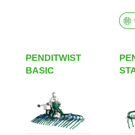
PENDITWIST
PE
BASIC
ST