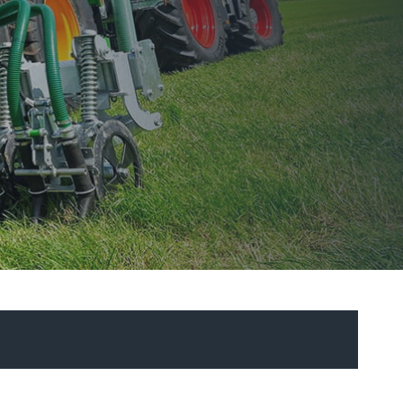
Български
Lietuvių kalba
Yкраїнська мова
한국의
Português
رسید ن