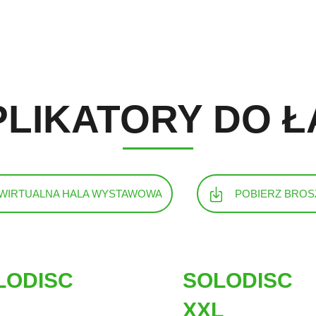
Konfigurator
Konfigurator
PLIKATORY DO Ł
WIRTUALNA HALA WYSTAWOWA
POBIERZ BROS
LODISC
SOLODISC
XXL