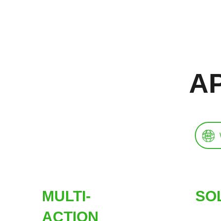
Konfigurator
A
MULTI-
SO
ACTION