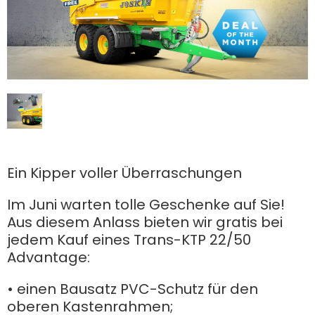
Polski
FAN SHOP
Downloaden Sie die Broschüre
Italiano
PARTS BOOK
Dansk
Ein Kipper voller Überraschungen
JOBS
Im Juni warten tolle Geschenke auf Sie!
Română
Aus diesem Anlass bieten wir gratis bei
jedem Kauf eines Trans-KTP 22/50
KONTAKT
Advantage:
Suomi
• einen Bausatz PVC-Schutz für den
MyJOSKIN
Magyar
oberen Kastenrahmen;