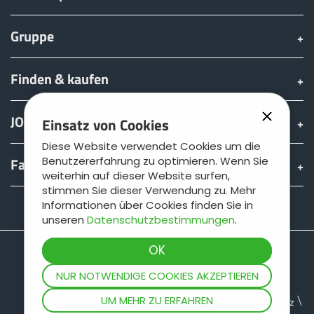
Gruppe
Finden & kaufen
JOSKIN Welt
Einsatz von Cookies
Diese Website verwendet Cookies um die
Benutzererfahrung zu optimieren. Wenn Sie
Fan shop
weiterhin auf dieser Website surfen,
stimmen Sie dieser Verwendung zu. Mehr
Informationen über Cookies finden Sie in
Teamviewer
unseren
Datenschutzbestimmungen
.
NUR NOTWENDIGE COOKIES AKZEPTIEREN
UM MEHR ZU ERFAHREN
Seitenplan
Rechtliche Informationen
Datenschutz