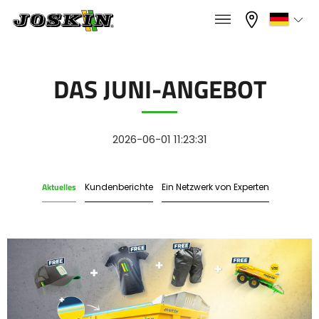
×
×
Menü
Wählen Sie Ihre Sprache
DAS JUNI-ANGEBOT
Français
PROGRAMM
2026-06-01 11:23:31
English
Aktuelles
Kundenberichte
Ein Netzwerk von Experten
GRUPPE
Nederlands
Deutsch
FINDEN & KAUFEN
Español
JOSKIN WELT