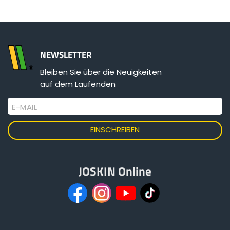
ελληνικά
NEWSLETTER
Svenska
Bleiben Sie über die Neuigkeiten
auf dem Laufenden
한국의
E-MAIL
日本語
中文
JOSKIN Online
Português