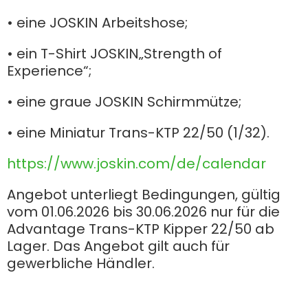
• eine JOSKIN Arbeitshose;
Български
• ein T-Shirt JOSKIN„Strength of
Experience“;
Eesti keel
• eine graue JOSKIN Schirmmütze;
Slovenija
• eine Miniatur Trans-KTP 22/50 (1/32).
https://www.joskin.com/de/calendar
Lietuvių kalba
Angebot unterliegt Bedingungen, gültig
vom 01.06.2026 bis 30.06.2026 nur für die
Česká republika
Advantage Trans-KTP Kipper 22/50 ab
Lager. Das Angebot gilt auch für
Srpski
gewerbliche Händler.
Yкраїнська мова