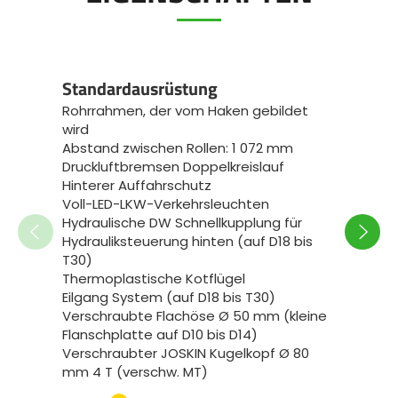
Standardausrüstung
Rohrrahmen, der vom Haken gebildet
wird
Haken
Abstand zwischen Rollen: 1 072 mm
System
Druckluftbremsen Doppelkreislauf
beste
Hinterer Auffahrschutz
Hubha
Voll-LED-LKW-Verkehrsleuchten
Haken
Hydraulische DW Schnellkupplung für
Anfrag
Hydrauliksteuerung hinten (auf D18 bis
Im Fah
T30)
Zylinde
Thermoplastische Kotflügel
Hydrau
Eilgang System (auf D18 bis T30)
von in
Verschraubte Flachöse Ø 50 mm (kleine
Hilfsz
Flanschplatte auf D10 bis D14)
die Mo
Verschraubter JOSKIN Kugelkopf Ø 80
mm 4 T (verschw. MT)
Räder 400R22.5 cover