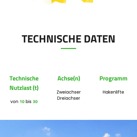
Polski
Kontakt
FAN SHOP
Downloaden Sie die Broschüre
TECHNISCHE DATEN
Italiano
PARTS BOOK
Dansk
Technische
Achse(n)
Programm
JOBS
Nutzlast (t)
Română
Zweiachser
Hakenlifte
Dreiachser
10
30
von
bis
KONTAKT
Suomi
MyJOSKIN
Magyar