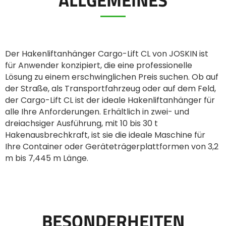
ελληνικά
Der Hakenliftanhänger Cargo-Lift CL von JOSKIN ist
für Anwender konzipiert, die eine professionelle
Svenska
Lösung zu einem erschwinglichen Preis suchen. Ob auf
der Straße, als Transportfahrzeug oder auf dem Feld,
한국의
der Cargo-Lift CL ist der ideale Hakenliftanhänger für
alle Ihre Anforderungen. Erhältlich in zwei- und
dreiachsiger Ausführung, mit 10 bis 30 t
日本語
Hakenausbrechkraft, ist sie die ideale Maschine für
Ihre Container oder Geräteträgerplattformen von 3,2
m bis 7,445 m Länge.
中文
Português
BESONDERHEITEN