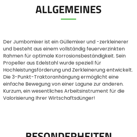
ALLGEMEINES
ελληνικά
Svenska
Der Jumbomixer ist ein Güllemixer und -zerkleinerer
und besteht aus einem vollständig feuerverzinkten
Rahmen für optimale Korrosionsbeständigkeit. Sein
한국의
Propeller aus Edelstahl wurde speziell für
Hochleistungsförderung und Zerkleinerung entwickelt.
Die 3-Punkt-Traktoranhängung ermöglicht eine
日本語
einfache Bewegung von einer Lagune zur anderen.
Kurzum, ein wesentliches Arbeitsinstrument für die
Valorisierung Ihrer Wirtschaftsdünger!
中文
Português
BESONDERHEITEN