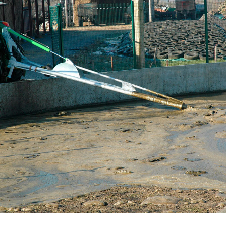
Български
Eesti keel
Slovenija
Lietuvių kalba
Česká republika
Srpski
Yкраїнська мова