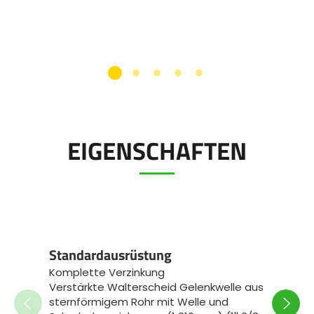
EIGENSCHAFTEN
Spezi
Standardausrüstung
JUMB
Komplette Verzinkung
Standa
Verstärkte Walterscheid Gelenkwelle aus
mm au
sternförmigem Rohr mit Welle und
Antrie