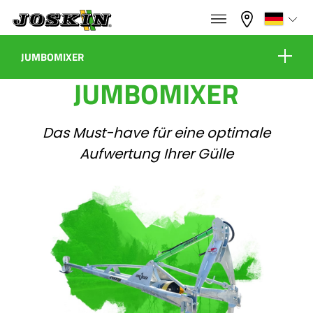
×
×
Menü
Wählen Sie Ihre Sprache
JUMBOMIXER
JUMBOMIXER
Ausrüstungen
Français
Das Must-have für eine optimale
PROGRAMM
English
Aufwertung Ihrer Gülle
Virtueller Showroom
GRUPPE
Nederlands
Konfigurieren
Vertragshändler
Deutsch
FINDEN & KAUFEN
Español
Kontakt
JOSKIN WELT