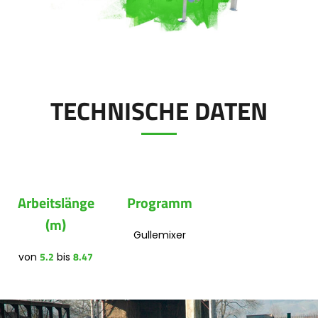
Polski
FAN SHOP
Downloaden Sie die Broschüre
TECHNISCHE DATEN
Italiano
PARTS BOOK
Dansk
JOBS
Arbeitslänge
Programm
Română
(m)
Gullemixer
KONTAKT
5.2
8.47
von
bis
Suomi
MyJOSKIN
Magyar