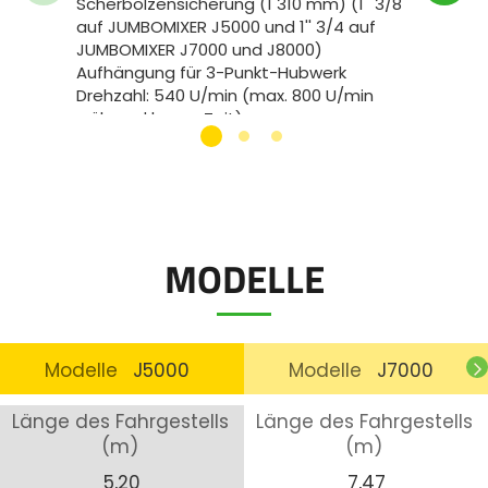
Scherbolzensicherung (1 310 mm) (1'' 3/8
Antrie
auf JUMBOMIXER J5000 und 1'' 3/4 auf
Starke
JUMBOMIXER J7000 und J8000)
Zwisch
Aufhängung für 3-Punkt-Hubwerk
mit Öl
Drehzahl: 540 U/min (max. 800 U/min
Geschr
während kurzer Zeit)
mm)
Zylinder für die Einstellung des
Minima
Neigungswinkels (max. 45°) (1 DW)
Gewich
MODELLE
Modelle
J5000
Modelle
J7000
Länge des Fahrgestells
Länge des Fahrgestells
(m)
(m)
5,20
7,47