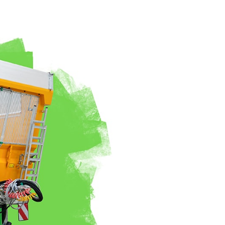
Български
Lietuvių kalba
Yкраїнська мова
한국의
Português
رسید ن