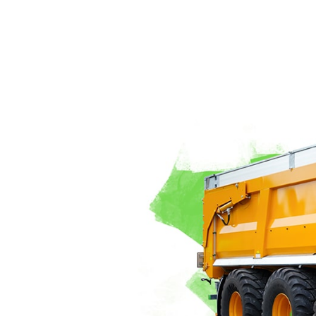
WEIDEPFLEGETECHNIK
AKTUELLES
Suomi
WASSERFÄSSER UND TRÄNKEBECKEN
VIRTUELLER SHOWROOM
HYDROREINIGER
WERKSBESICHTIGUNG
Eesti keel
GÜLLEMIXER
VIRTUELLER MESSESTAND
Česká republika
ελληνικά
日本語
Türk