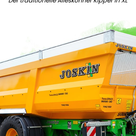
Der traditionelle Alleskönner Kipper in XL
Magyar
Slovenija
Srpski
Svenska
中文
العربية