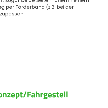
nt sogar beide Seitenhöhen in einem
g per Förderband (z.B. bei der
nzupassen!
onzept/Fahrgestell