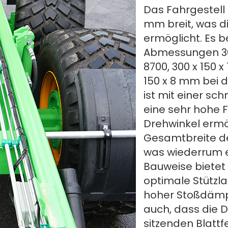
Das Fahrgestell
mm breit, was d
ermöglicht. Es b
Abmessungen 300
8700, 300 x 150 
150 x 8 mm bei 
ist mit einer sc
eine sehr hohe F
Drehwinkel ermög
Gesamtbreite de
was wiederrum e
Bauweise bietet 
optimale Stützl
hoher Stoßdämpf
auch, dass die D
sitzenden Blattf