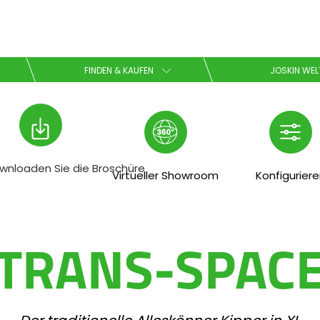
Wählen Sie Ihre Sprache
FINDEN & KAUFEN
JOSKIN WEL
English
Español
wnloaden Sie die Broschüre
Virtueller Showroom
Konfigurier
Downloaden Sie die Broschüre
TRANS-SPAC
Dansk