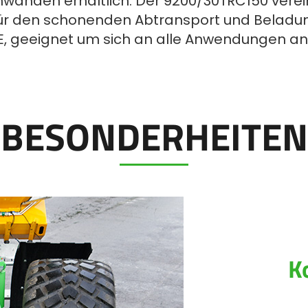
nwänden erhältlich. Der 9200/30TRC150 verei
 für den schonenden Abtransport und Beladun
CE, geeignet um sich an alle Anwendungen a
BESONDERHEITEN
K