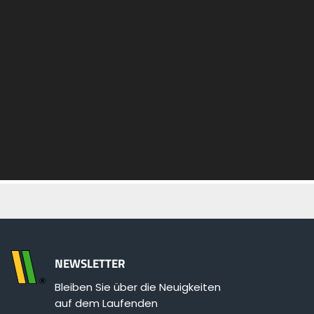
Polski
FAN SHOP
Downloaden Sie die Broschüre
Italiano
PARTS BOOK
Dansk
JOBS
Română
KONTAKT
Suomi
NEWSLETTER
Bleiben Sie über die Neuigkeiten
MyJOSKIN
Magyar
auf dem Laufenden