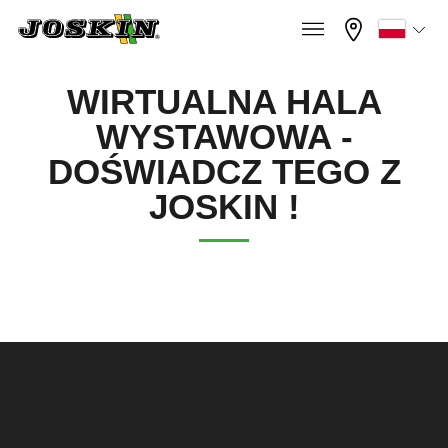
×
×
Menu
Zaznacz wybrany język
WIRTUALNA HALA
WYSTAWOWA -
Français
DOŚWIADCZ TEGO Z
GAMA
JOSKIN !
English
GRUPA
Nederlands
Deutsch
ZNAJDŹ I KUP
Español
STREFA JOSKIN