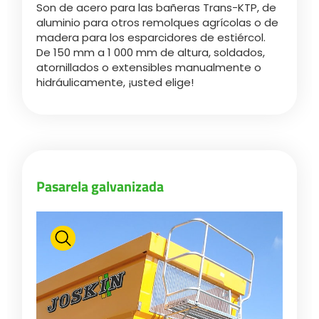
Son de acero para las bañeras Trans-KTP, de
aluminio para otros remolques agrícolas o de
madera para los esparcidores de estiércol.
ελληνικά
De 150 mm a 1 000 mm de altura, soldados,
atornillados o extensibles manualmente o
hidráulicamente, ¡usted elige!
Svenska
한국의
Pasarela galvanizada
日本語
中文
Português