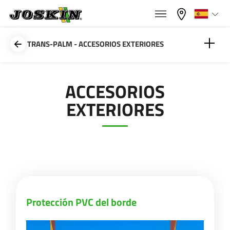
×
×
Menu
Seleccione su idioma
TRANS-PALM - ACCESORIOS EXTERIORES
Français
Protección PVC del borde
ACCESORIOS
GAMA
EXTERIORES
English
Realces
Pasarela galvanizada
GRUPO
Nederlands
Deutsch
ENCONTRAR & COMPRAR
Protección PVC del borde
Español
MUNDO JOSKIN