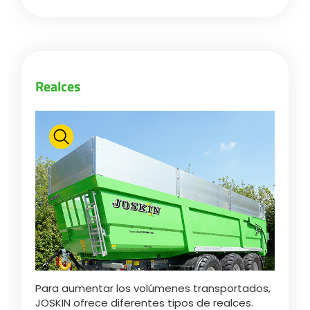
Български
Eesti keel
Realces
Slovenija
Lietuvių kalba
Česká republika
Srpski
Para aumentar los volúmenes transportados,
JOSKIN ofrece diferentes tipos de realces.
Yкраїнська мова