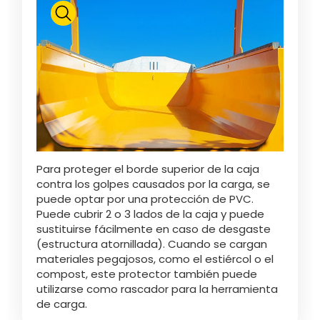
Polski
FAN SHOP
Descargar el folleto
Italiano
PARTS BOOK
Dansk
Para proteger el borde superior de la caja
OFERTAS DE EMPLEO
contra los golpes causados por la carga, se
puede optar por una protección de PVC.
Română
Puede cubrir 2 o 3 lados de la caja y puede
sustituirse fácilmente en caso de desgaste
CONTACTO
(estructura atornillada). Cuando se cargan
materiales pegajosos, como el estiércol o el
Suomi
compost, este protector también puede
utilizarse como rascador para la herramienta
de carga.
MyJOSKIN
Magyar