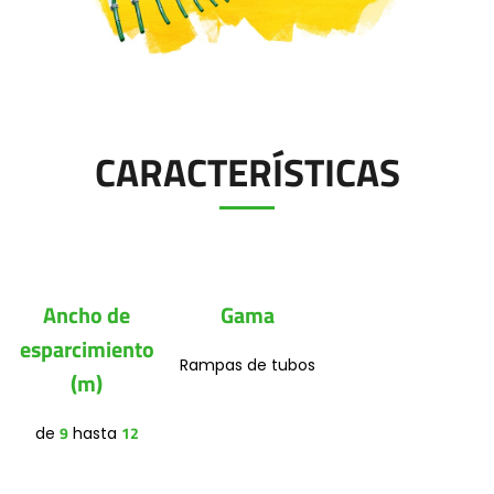
Polski
FAN SHOP
Descargar el folleto
CARACTERÍSTICAS
Italiano
PARTS BOOK
Dansk
OFERTAS DE EMPLEO
Ancho de
Gama
Română
esparcimiento
Rampas de tubos
CONTACTO
(m)
Suomi
9
12
de
hasta
MyJOSKIN
Magyar