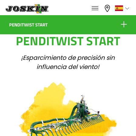
×
×
Menu
Seleccione su idioma
PENDITWIST START
PENDITWIST START
Equipamientos
Français
¡Esparcimiento de precisión sin
GAMA
English
influencia del viento!
Configurar
GRUPO
Nederlands
Concesionarios
Deutsch
ENCONTRAR & COMPRAR
Contacto
Español
MUNDO JOSKIN