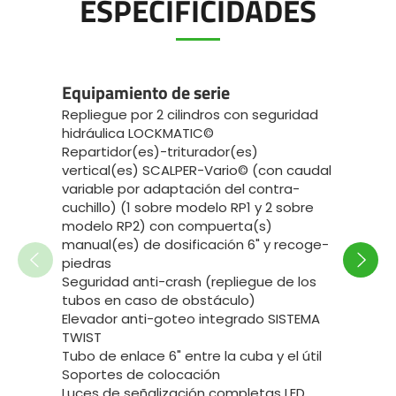
ESPECIFICIDADES
Equipamiento de serie
Equip
Repliegue por 2 cilindros con seguridad
Gestió
hidráulica LOCKMATIC©
la máq
Repartidor(es)-triturador(es)
- el b
vertical(es) SCALPER-Vario© (con caudal
de ent
variable por adaptación del contra-
para o
cuchillo) (1 sobre modelo RP1 y 2 sobre
- 1 fu
modelo RP2) con compuerta(s)
compue
manual(es) de dosificación 6" y recoge-
- 1 fu
piedras
replieg
Seguridad anti-crash (repliegue de los
- 1 fu
tubos en caso de obstáculo)
replieg
Elevador anti-goteo integrado SISTEMA
- 1 fu
TWIST
sistem
Tubo de enlace 6" entre la cuba y el útil
- 1 fu
Soportes de colocación
reparti
Luces de señalización completas LED
Inverso