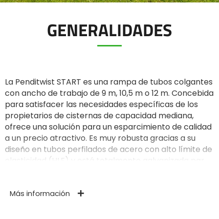
GENERALIDADES
ελληνικά
Svenska
La Penditwist START es una rampa de tubos colgantes
con ancho de trabajo de 9 m, 10,5 m o 12 m. Concebida
한국의
para satisfacer las necesidades específicas de los
propietarios de cisternas de capacidad mediana,
ofrece una solución para un esparcimiento de calidad
日本語
a un precio atractivo. Es muy robusta gracias a su
diseño en tubos perfilados de acero con alto límite de
中文
elasticidad (HLE) y está totalmente galvanizada para
una óptima protección contra la corrosión y una larga
vida útil. Esta rampa está equipada con tubos
Português
Más información
colgantes fijados a intervalos de 25 cm, que depositan
el purín al pie de la vegetación, sin ensuciarla, lo que la
convierte en una gran especialista en la fertilización