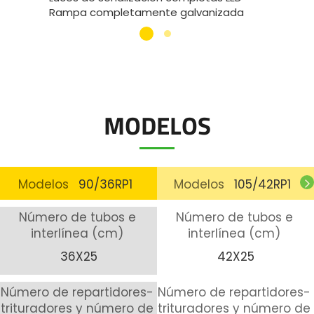
Rampa completamente galvanizada
Necesit
MODELOS
Modelos
90/36RP1
Modelos
105/42RP1
Número de tubos e
Número de tubos e
interlínea (cm)
interlínea (cm)
36X25
42X25
Número de repartidores-
Número de repartidores-
trituradores y número de
trituradores y número de