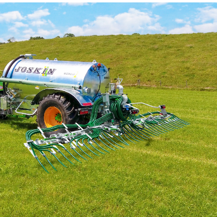
Български
Eesti keel
Slovenija
Lietuvių kalba
Česká republika
Srpski
Yкраїнська мова