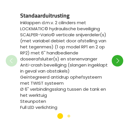
Speci
Standaarduitrusting
Volled
Inklappen d.m.v. 2 cilinders met
van de
LOCKMATIC© hydraulische beveiliging
- het 
SCALPER-Vario© verticale snijverdeler(s)
ingang
(met variabel debiet door afstelling van
andere
het tegenmes) (1 op model RP1 en 2 op
- 1 kl
RP2) met 6'' handbediende
hydraul
doseerafsluiter(s) en stenenvanger
- 1 kl
Anti-crash beveiliging (slangen ingeklapt
inklapf
in geval van obstakels)
- 1 kl
Geïntegreerd antidrup ophefsysteem
inklapf
met TWIST systeem
- 1 kle
Ø 6" verbindingsslang tussen de tank en
antidr
het werktuig
- 1 gr
Steunpoten
snijver
Full LED verlichting
Elektr
Volledig gegalvaniseerde boom
snijver
1 trekk