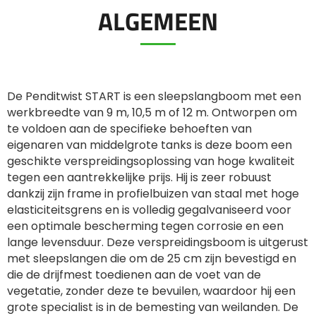
ALGEMEEN
ελληνικά
Svenska
De Penditwist START is een sleepslangboom met een
werkbreedte van 9 m, 10,5 m of 12 m. Ontworpen om
te voldoen aan de specifieke behoeften van
한국의
eigenaren van middelgrote tanks is deze boom een
geschikte verspreidingsoplossing van hoge kwaliteit
tegen een aantrekkelijke prijs. Hij is zeer robuust
日本語
dankzij zijn frame in profielbuizen van staal met hoge
elasticiteitsgrens en is volledig gegalvaniseerd voor
een optimale bescherming tegen corrosie en een
中文
lange levensduur. Deze verspreidingsboom is uitgerust
met sleepslangen die om de 25 cm zijn bevestigd en
die de drijfmest toedienen aan de voet van de
Português
vegetatie, zonder deze te bevuilen, waardoor hij een
grote specialist is in de bemesting van weilanden. De