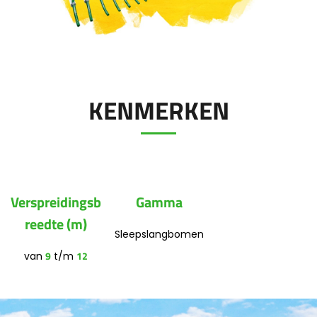
Polski
FAN SHOP
Brochure downladen
KENMERKEN
Italiano
PARTS BOOK
Dansk
JOBS
Verspreidingsb
Gamma
Română
reedte (m)
Sleepslangbomen
CONTACT
9
12
van
t/m
Suomi
MyJOSKIN
Magyar