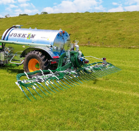
Български
Eesti keel
Slovenija
Lietuvių kalba
Česká republika
Srpski
Yкраїнська мова