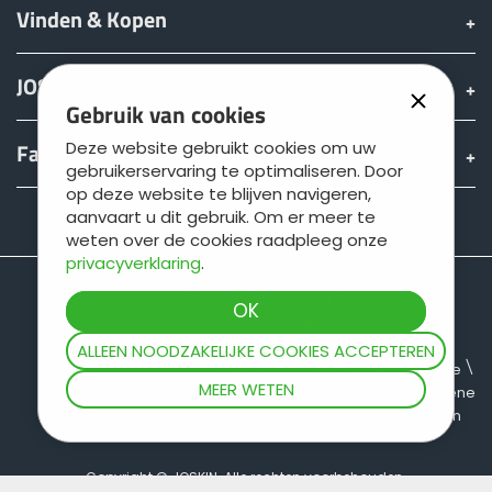
Vinden & Kopen
JOSKIN wereld
Gebruik van cookies
Fan shop
Deze website gebruikt cookies om uw
gebruikerservaring te optimaliseren. Door
op deze website te blijven navigeren,
aanvaart u dit gebruik. Om er meer te
Teamviewer
weten over de cookies raadpleeg onze
privacyverklaring
.
ALLEEN NOODZAKELIJKE COOKIES ACCEPTEREN
Sitemap
Juridische informatie
MEER WETEN
Gegevensbescherming
Algemene
verkoopvoorwaarden
Copyright © JOSKIN. Alle rechten voorbehouden.