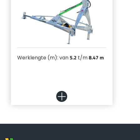
Български
Eesti keel
Slovenija
5.2
8.47 m
Werklengte (m): van
t/m
Lietuvių kalba
Česká republika
Srpski
Yкраїнська мова