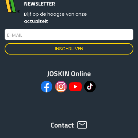
NEWSLETTER
Meer weten
Blijf op de hoogte van onze
ελληνικά
actualiteit
Configurator
E-MAIL
Svenska
한국의
JOSKIN Online
日本語
中文
Português
Contact