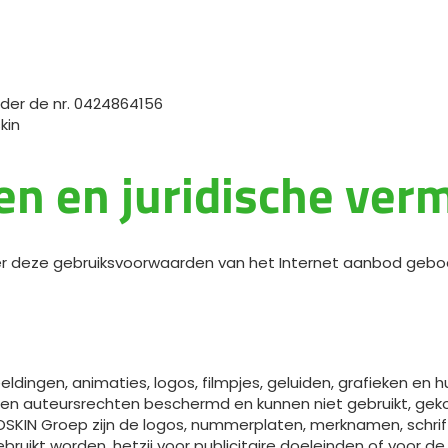
Magyar
Slovenija
der de nr. 0424864156
kin
Srpski
n en juridische ver
Svenska
中文
iker deze gebruiksvoorwaarden van het Internet aanbod geb
العربية
ldingen, animaties, logos, filmpjes, geluiden, grafieken en h
 en auteursrechten beschermd en kunnen niet gebruikt, geko
JOSKIN Groep zijn de logos, nummerplaten, merknamen, sch
bruikt worden, hetzij voor publicitaire doeleinden of voor 