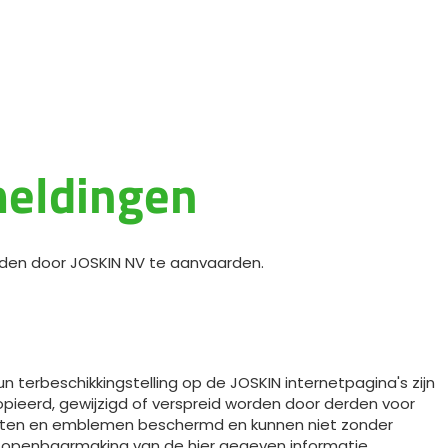
Български
Lietuvių kalba
Yкраїнська мова
meldingen
한국의
Português
oden door JOSKIN NV te aanvaarden.
رسید ن
un terbeschikkingstelling op de JOSKIN internetpagina's zijn
pieerd, gewijzigd of verspreid worden door derden voor
riften en emblemen beschermd en kunnen niet zonder
de openbaarmaking van de hier gegeven informatie.