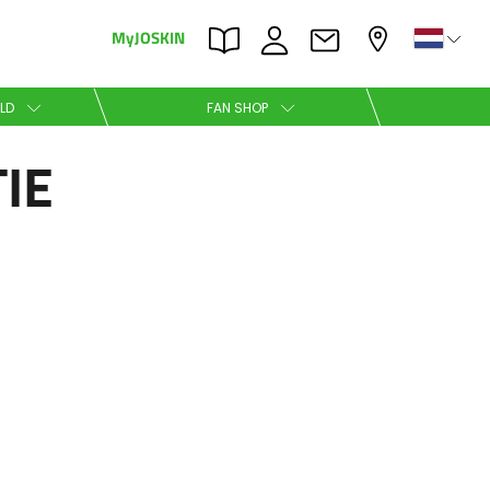
MyJOSKIN
×
×
LD
FAN SHOP
IE
Nederlands
Polski
Română