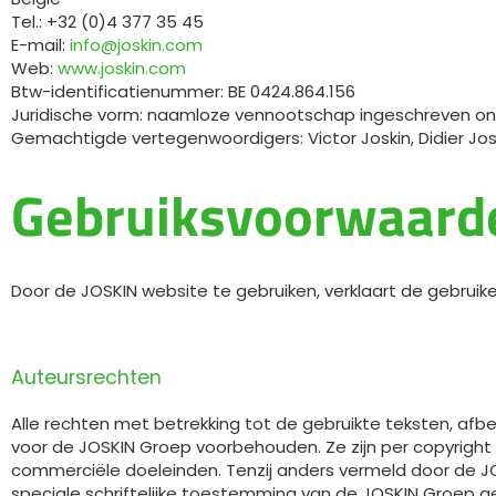
WEIDE-ONDERHOUD
NIEUWS
Suomi
Tel.: +32 (0)4 377 35 45
WATERTANKS EN BAKKEN
VIRTUELE SHOWROOM
E-mail:
info@joskin.com
Web:
www.joskin.com
RIOLERINGSWAGENS
FABRIEKSRONDLEIDING
Eesti keel
Btw-identificatienummer: BE 0424.864.156
MESTMIXERS
VIRTUELE STAND
Juridische vorm: naamloze vennootschap ingeschreven on
Gemachtigde vertegenwoordigers: Victor Joskin, Didier Jos
Česká republika
Gebruiksvoorwaarde
ελληνικά
日本語
Door de JOSKIN website te gebruiken, verklaart de gebru
Türk
Auteursrechten
Alle rechten met betrekking tot de gebruikte teksten, afbee
voor de JOSKIN Groep voorbehouden. Ze zijn per copyright
commerciële doeleinden. Tenzij anders vermeld door de 
speciale schriftelijke toestemming van de JOSKIN Groep ge