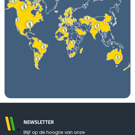
Polski
FAN SHOP
Brochure downladen
Italiano
PARTS BOOK
Dansk
JOBS
Română
CONTACT
Suomi
NEWSLETTER
MyJOSKIN
Magyar
Blijf op de hoogte van onze