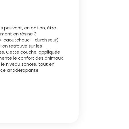
Български
Lietuvių kalba
es peuvent, en option, être
ement en résine 3
Yкраїнська мова
+ caoutchouc + durcisseur)
l’on retrouve sur les
ées. Cette couche, appliquée
한국의
mente le confort des animaux
 le niveau sonore, tout en
ace antidérapante.
Português
رسید ن