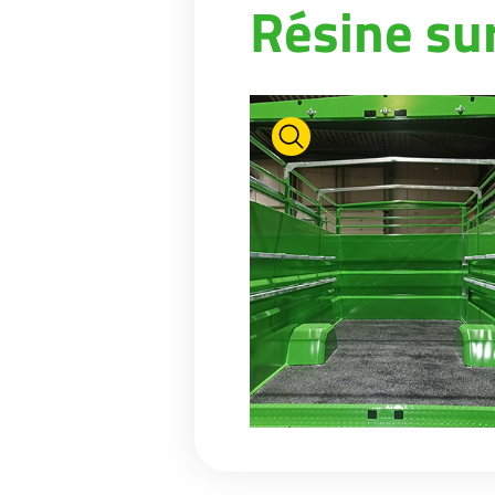
Résine su
ENTRETIEN DES PÂTURES
ACTUALITÉS
Suomi
TONNES ET BACS À EAU
SHOWROOM VIRTUEL
HYDROCUREUSES
TOUR D’USINE
Eesti keel
MÉLANGEUR DE FOSSES
STAND VIRTUEL
Česká republika
ελληνικά
日本語
Türk