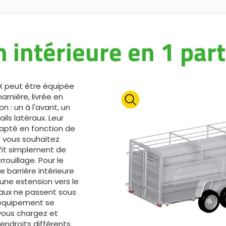
 intérieure en 1 part
X peut être équipée
arnière, livrée en
n : un à l'avant, un
ails latéraux. Leur
apté en fonction de
e vous souhaitez
uffit simplement de
ouillage. Pour le
e barrière intérieure
une extension vers le
maux ne passent sous
t équipement se
 vous chargez et
endroits différents.