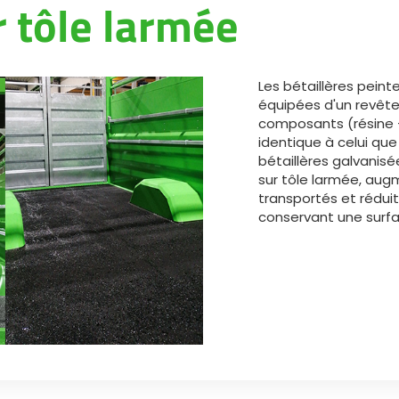
r tôle larmée
Magyar
Slovenija
Les bétaillères peint
équipées d'un revêt
Srpski
composants (résine 
identique à celui que 
bétaillères galvanis
Svenska
sur tôle larmée, aug
transportés et réduit
conservant une surf
中文
العربية