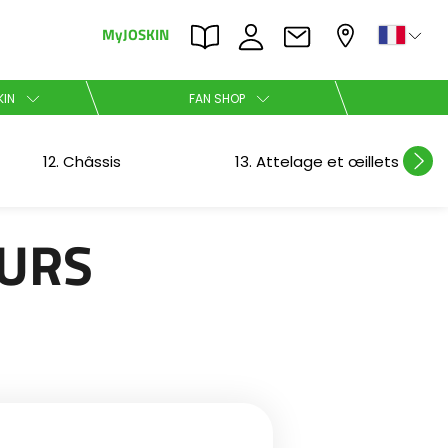
MyJOSKIN
×
×
KIN
FAN SHOP
Nederlands
12. Châssis
13. Attelage et œillets
Polski
EURS
Română