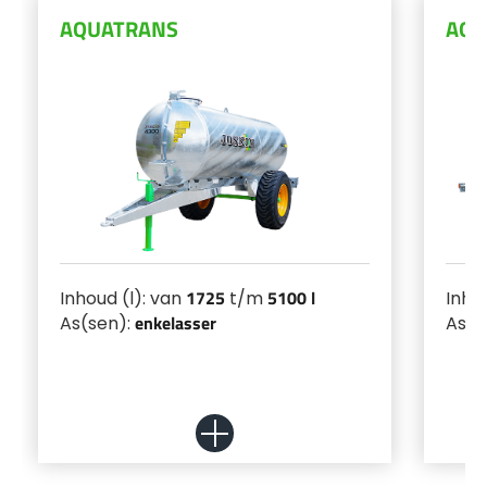
AQUATRANS
AQU
Български
Eesti keel
Slovenija
Lietuvių kalba
1725
5100 l
Inhoud (l): van
t/m
Inho
enkelasser
As(sen):
As(s
Česká republika
Srpski
Yкраїнська мова