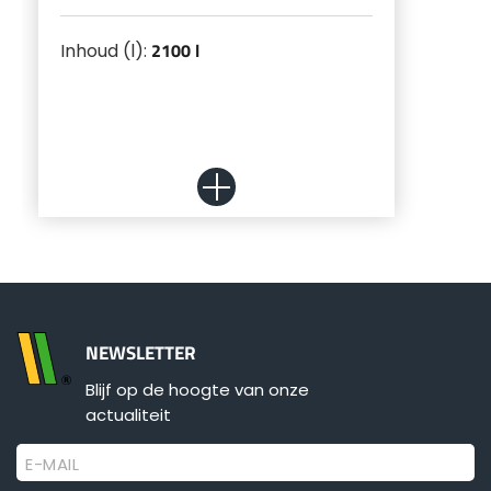
Türk
2100 l
Inhoud (l):
العربية
رسید ن
NEWSLETTER
Blijf op de hoogte van onze
actualiteit
Meer weten
E-MAIL