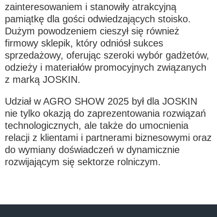
zainteresowaniem i stanowiły atrakcyjną
pamiątkę dla gości odwiedzających stoisko.
Dużym powodzeniem cieszył się również
ελληνικά
firmowy sklepik, który odniósł sukces
sprzedażowy, oferując szeroki wybór gadżetów,
Svenska
odzieży i materiałów promocyjnych związanych
z marką JOSKIN.
한국의
Udział w AGRO SHOW 2025 był dla JOSKIN
nie tylko okazją do zaprezentowania rozwiązań
technologicznych, ale także do umocnienia
日本語
relacji z klientami i partnerami biznesowymi oraz
do wymiany doświadczeń w dynamicznie
中文
rozwijającym się sektorze rolniczym.
Português