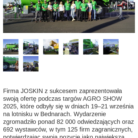
Polski
FAN SHOP
Pobierz broszurę
Italiano
PARTS BOOK
Dansk
PRACA
Firma JOSKIN z sukcesem zaprezentowała
Română
swoją ofertę podczas targów AGRO SHOW
KONTAKT
2025, które odbyły się w dniach 19–21 września
Suomi
na lotnisku w Bednarach. Wydarzenie
zgromadziło ponad 82 000 odwiedzających oraz
692 wystawców, w tym 125 firm zagranicznych,
MyJOSKIN
Magyar
potwierdzając swoją pozycję jako największa