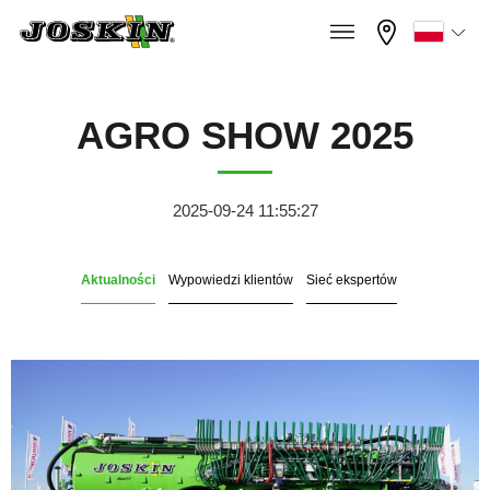
×
×
Menu
Zaznacz wybrany język
AGRO SHOW 2025
Français
GAMA
2025-09-24 11:55:27
English
Aktualności
Wypowiedzi klientów
Sieć ekspertów
GRUPA
Nederlands
Deutsch
ZNAJDŹ I KUP
Español
STREFA JOSKIN