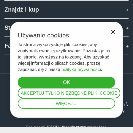
Znajdź i kup
Strefa Joskin
Używanie cookies
Ta strona wykorzystuje pliki cookies, aby
Fan shop
zoptymalizować jej użytkowanie. Pozostając na
tej stronie, wyrażasz na to zgodę. Aby uzyskać
więcej informacji o plikach cookies, proszę
Teamviewer
zapoznać się z naszą
polityką prywatności
.
AKCEPTUJ TYLKO NIEZBĘDNE PLIKI COOKIE
WIĘCEJ ...
Mapa serwisu
Informacja prawna
Ochrona danych
Ogólne warunki sprzedaży
Copyright © JOSKIN. Wszelkie prawa zastrzeżone.