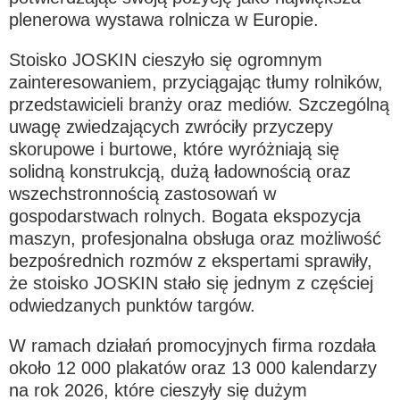
plenerowa wystawa rolnicza w Europie.
Български
Stoisko JOSKIN cieszyło się ogromnym
zainteresowaniem, przyciągając tłumy rolników,
przedstawicieli branży oraz mediów. Szczególną
Eesti keel
uwagę zwiedzających zwróciły przyczepy
skorupowe i burtowe, które wyróżniają się
Slovenija
solidną konstrukcją, dużą ładownością oraz
wszechstronnością zastosowań w
gospodarstwach rolnych. Bogata ekspozycja
Lietuvių kalba
maszyn, profesjonalna obsługa oraz możliwość
bezpośrednich rozmów z ekspertami sprawiły,
Česká republika
że stoisko JOSKIN stało się jednym z częściej
odwiedzanych punktów targów.
Srpski
W ramach działań promocyjnych firma rozdała
około 12 000 plakatów oraz 13 000 kalendarzy
na rok 2026, które cieszyły się dużym
Yкраїнська мова