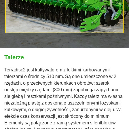
Talerze
Terradisc2 jest kultywatorem z lekkimi karbowanymi
talerzami o średnicy 510 mm. Są one umieszczone w 2
rzędach, o przeciwnych kierunkach obrotów; szeroki
odstęp między rzędami (800 mm) zapobiega zapychaniu
się glebą i resztkami pożniwnymi. Każdy talerz ma własną
niezależną piastę z doskonale uszczelnionymi łożyskami
kulkowymi, o długiej żywotności, zanurzonymi w oleju. W
efekcie czas konserwacji jest skrócony do minimum.
Elementy są połączone z ramą systemem silentbloków