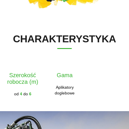
Polski
FAN SHOP
Pobierz broszurę
CHARAKTERYSTYKA
Italiano
PARTS BOOK
Dansk
PRACA
Szerokość
Gama
robocza (m)
Română
Aplikatory
doglebowe
od
4
do
6
KONTAKT
Suomi
MyJOSKIN
Magyar