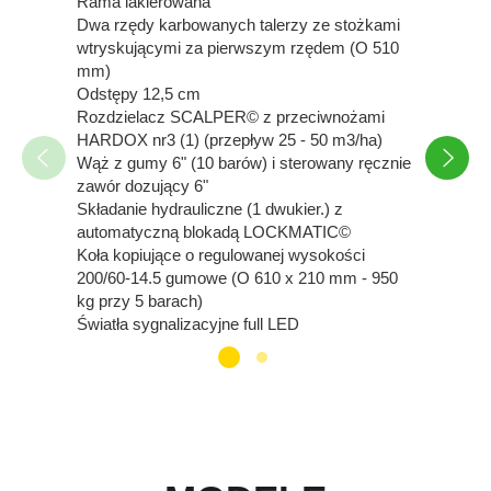
Rama lakierowana
Dwa rzędy karbowanych talerzy ze stożkami
wtryskującymi za pierwszym rzędem (O 510
mm)
Odstępy 12,5 cm
Rozdzielacz SCALPER© z przeciwnożami
Zale
HARDOX nr3 (1) (przepływ 25 - 50 m3/ha)
Wąż z gumy 6" (10 barów) i sterowany ręcznie
Patrz t
zawór dozujący 6"
Składanie hydrauliczne (1 dwukier.) z
automatyczną blokadą LOCKMATIC©
Koła kopiujące o regulowanej wysokości
200/60-14.5 gumowe (O 610 x 210 mm - 950
kg przy 5 barach)
Światła sygnalizacyjne full LED