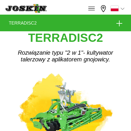
×
×
Menu
Zaznacz wybrany język
TERRADISC2
TERRADISC2
Wyposażenie
Français
Rozwiązanie typu "2 w 1"- kultywator
GAMA
talerzowy z aplikatorem gnojowicy.
English
Wirtualna hala wystawowa
GRUPA
Nederlands
Konfigurator
Dilerzy
Deutsch
ZNAJDŹ I KUP
Español
Kontakt
STREFA JOSKIN