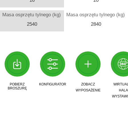
16
20
Masa osprzętu tylnego (kg)
Masa osprzętu tylnego (kg)
2540
2840
POBIERZ
KONFIGURATOR
ZOBACZ
WIRTUA
BROSZURĘ
WYPOSAŻENIE
HALA
WYSTAW