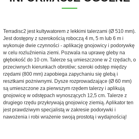
ελληνικά
Terradisc2 jest kultywatorem z lekkimi talerzami (Ø 510 mm).
Jest dostępny z szerokością roboczą 4 m, 5 m lub 6 m i
Svenska
wykonuje dwie czynności - aplikację gnojowicy i podorywkę
w celu rozluźnienia ziemi. Pozwala na uprawę gleby na
głębokość do 10 cm. Talerze są umieszczone w 2 rzędach, o
한국의
przeciwnych kierunkach obrotów; szeroki odstęp między
rzędami (800 mm) zapobiega zapychaniu się glebą i
resztkami pożniwnymi. Dysze rozprowadzające (Ø 60 mm)
日本語
są umieszczone za pierwszym rzędem talerzy i aplikują
gnojowicę w odstępach wynoszących 12,5 cm. Talerze z
中文
drugiego rzędu przykrywają gnojowicę ziemią. Aplikator ten
jest prawdziwym specjalistą w zakresie podorywki i
nawożenia i robi wrażenie swoją prostotą i wydajnością!
Português