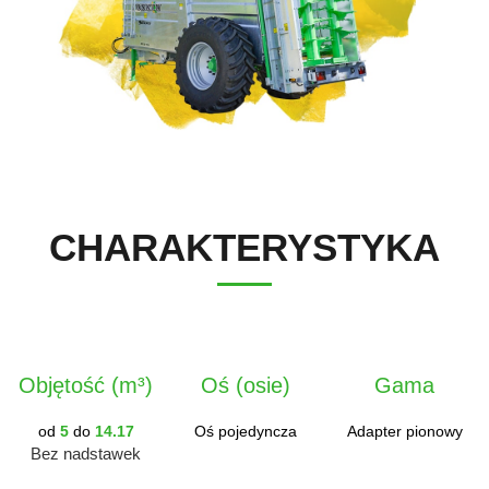
Polski
Kontakt
FAN SHOP
Pobierz broszurę
Italiano
PARTS BOOK
CHARAKTERYSTYKA
Dansk
PRACA
Română
KONTAKT
Objętość (m³)
Oś (osie)
Gama
Suomi
od
5
do
14.17
Oś pojedyncza
Adapter pionowy
Bez nadstawek
MyJOSKIN
Magyar