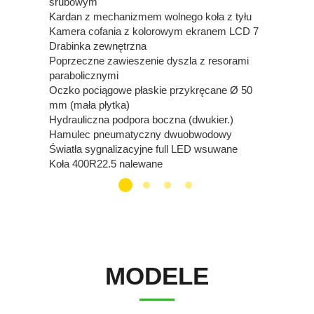
śrubowym
Łopatk
Kardan z mechanizmem wolnego koła z tyłu
Zęby ze
Kamera cofania z kolorowym ekranem LCD 7
mm)
Drabinka zewnętrzna
Poprzeczne zawieszenie dyszla z resorami
parabolicznymi
Oczko pociągowe płaskie przykręcane Ø 50
mm (mała płytka)
Hydrauliczna podpora boczna (dwukier.)
Hamulec pneumatyczny dwuobwodowy
Światła sygnalizacyjne full LED wsuwane
Koła 400R22.5 nalewane
MODELE