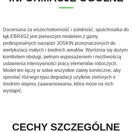
ελληνικά
Doceniana za wszechstronność i solidność, spulchniarka do
łąk EBR4S2 jest pierwszym modelem z gamy
Svenska
profesjonalnych narzędzi JOSKIN przeznaczonych do
wertykulacji małych i średnich areałów. Wyróżnia się dużym
komfortem obsługi, pełnym wyposażeniem i możliwością
한국의
ustawienia intensywności pracy elementów roboczych.
Model ten łączy w sobie wszystkie zalety konieczne, aby
sprostać różnego typu degradacji użytków zielonych o
日本語
średnim stopniu zaawansowania, która może na nich
wystąpić.
中文
Português
CECHY SZCZEGÓLNE