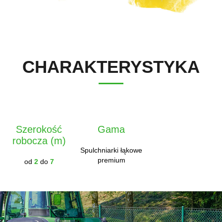
Polski
Kontakt
FAN SHOP
Pobierz broszurę
CHARAKTERYSTYKA
Italiano
PARTS BOOK
Dansk
PRACA
Szerokość
Gama
robocza (m)
Română
Spulchniarki łąkowe
premium
od
2
do
7
KONTAKT
Suomi
MyJOSKIN
Magyar