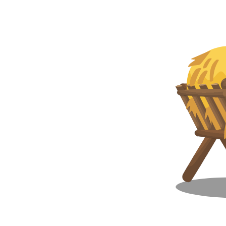
SPRZĘT DO UPRAWY ŁĄK
Suomi
AKTUALNOŚCI
ZBIORNIKI NA WODĘ
WIRTUALNA HALA WYSTAWOWA
WOZY CZYSZCZĄCE
Eesti keel
PREZENTACJA FABRYKI
MIESZADŁA DO ZBIORNIKÓW
STAŁYCH
WIRTUALNE STOISKO
Česká republika
ελληνικά
日本語
Türk