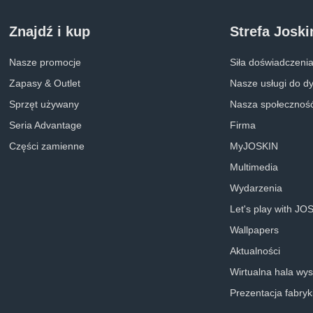
Znajdź i kup
Strefa Joski
Nasze promocje
Siła doświadczeni
Zapasy & Outlet
Nasze usługi do d
Sprzęt używany
Nasza społecznoś
Seria Advantage
Firma
Części zamienne
MyJOSKIN
Multimedia
Wydarzenia
Let's play with JO
Wallpapers
Aktualności
Wirtualna hala wy
Prezentacja fabryk