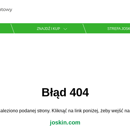
Zaznacz wybrany język
ZNAJDŹ I KUP
STREFA JOSK
English
Español
Błąd 404
Pobierz broszurę
aleziono podanej strony. Kliknąć na link poniżej, żeby wejść na
Dansk
joskin.com