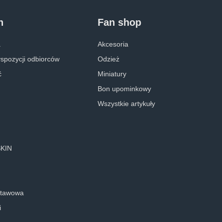
n
Fan shop
a
Akcesoria
yspozycji odbiorców
Odzież
ć
Miniatury
Bon upominkowy
Wszystkie artykuły
SKIN
stawowa
i