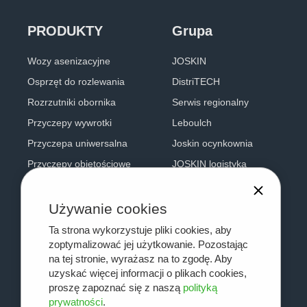
PRODUKTY
Grupa
Wozy asenizacyjne
JOSKIN
Osprzęt do rozlewania
DistriTECH
Rozrzutniki obornika
Serwis regionalny
Przyczepy wywrotki
Leboulch
Przyczepa uniwersalna
Joskin ocynkownia
Przyczepy objętościowe
JOSKIN logistyka
Przyczepy platformowe
Kontakt
System Cargo
Używanie cookies
Przyczepy do bydła
Ta strona wykorzystuje pliki cookies, aby
zoptymalizować jej użytkowanie. Pozostając
Sprzęt do uprawy łąk
na tej stronie, wyrażasz na to zgodę. Aby
Zbiorniki na wodę
uzyskać więcej informacji o plikach cookies,
proszę zapoznać się z naszą
polityką
Wozy czyszczące
prywatności
.