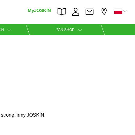
MyJOSKIN
×
×
IN
FAN SHOP
Nederlands
Polski
 stronę firmy JOSKIN.
Română