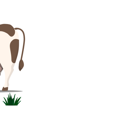
Български
Lietuvių kalba
Yкраїнська мова
한국의
Português
رسید ن