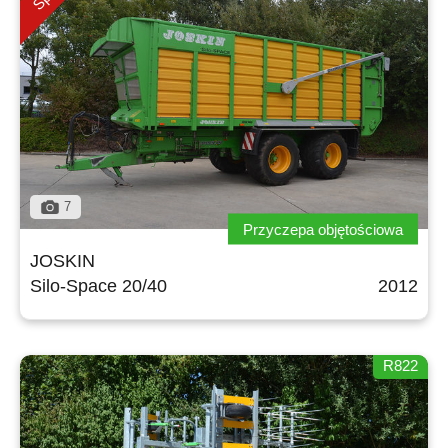
Български
Eesti keel
Slovenija
7
Przyczepa objętościowa
Lietuvių kalba
JOSKIN
Silo-Space 20/40
2012
Česká republika
R822
Srpski
Yкраїнська мова