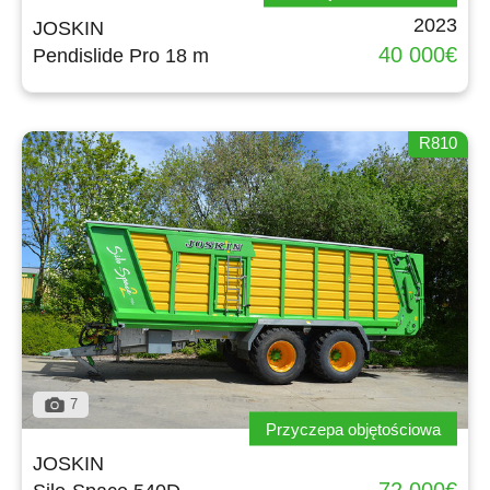
2023
JOSKIN
40 000€
Pendislide Pro 18 m
R810
7
Przyczepa objętościowa
JOSKIN
72 000€