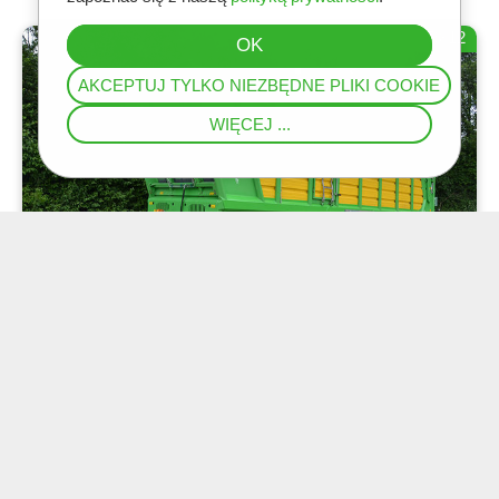
R812
AKCEPTUJ TYLKO NIEZBĘDNE PLIKI COOKIE
WIĘCEJ ...
7
Przyczepa objętościowa
2023
JOSKIN
75 500€
Silo-Space 540D
R780