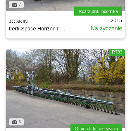
7
Rozrzutniki obornika
2015
JOSKIN
Na życzenie
Ferti-Space Horizon FS7011/20BU
R783
6
Osprzęt do rozlewania