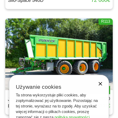
Silo-Space 540D
R113
7
Używanie cookies
Skrzynia przyczepy uniwersalnej
Ta strona wykorzystuje pliki cookies, aby
2020
JOSKIN
zoptymalizować jej użytkowanie. Pozostając na
70 000€
Drakkar 8600/37 T180
tej stronie, wyrażasz na to zgodę. Aby uzyskać
więcej informacji o plikach cookies, proszę
zapoznać się z naszą
polityką prywatności
.