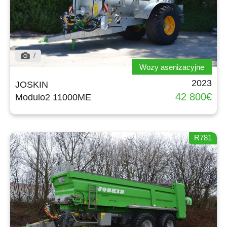
Türk
العربية
7
Wozy asenizacyjne
رسید ن
2023
JOSKIN
42 800€
Modulo2 11000ME
R781