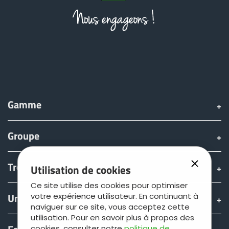
ελληνικά
Svenska
한국의
Gamme
Groupe
日本語
Trouver & acheter
Utilisation de cookies
中文
Ce site utilise des cookies pour optimiser
Univers JOSKIN
votre expérience utilisateur. En continuant à
Português
naviguer sur ce site, vous acceptez cette
utilisation. Pour en savoir plus à propos des
cookies, consulter notre
politique de