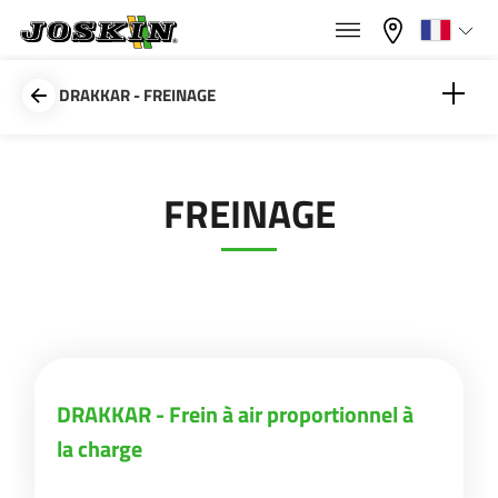
×
×
Menu
Sélectionnez votre langue
DRAKKAR - FREINAGE
Français
DRAKKAR - Frein à air proportionnel à la charge
FREINAGE
GAMME
English
GROUPE
Nederlands
Deutsch
TROUVER & ACHETER
DRAKKAR - Frein à air proportionnel à
la charge
Español
UNIVERS JOSKIN