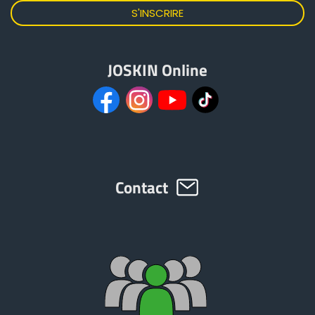
Български
JOSKIN Online
Eesti keel
Slovenija
Lietuvių kalba
Contact
Česká republika
Srpski
Yкраїнська мова