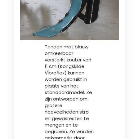
Polski
FAN SHOP
Brochure downladen
Tanden met blauw
Italiano
PARTS BOOK
omkeerbaar
versterkt kouter van
11 cm (Kongskilde
Dansk
Vibroflex) kunnen
JOBS
worden gebruikt in
plaats van het
standaardmodel. Ze
Română
zijn ontworpen om
CONTACT
grotere
hoeveelheden stro
Suomi
en gewasresten te
mengen en te
begraven. Ze worden
MyJOSKIN
Magyar
gekenmerkt door