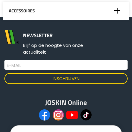
ACCESSOIRES
Extra breed kouter
NEWSLETTER
Blijf op de hoogte van onze
Hydraulische afknijpers
actualiteit
Hydraulische compensatie
E-MAIL
Inrichting voor "natte plekken"
JOSKIN Online
Metalen sleufkouters
Nivelleereg