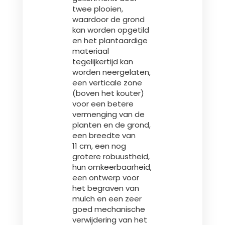
twee plooien,
waardoor de grond
Български
kan worden opgetild
en het plantaardige
materiaal
Eesti keel
tegelijkertijd kan
worden neergelaten,
een verticale zone
Slovenija
(boven het kouter)
voor een betere
vermenging van de
Lietuvių kalba
planten en de grond,
een breedte van
11 cm, een nog
grotere robuustheid,
Česká republika
hun omkeerbaarheid,
een ontwerp voor
het begraven van
Srpski
mulch en een zeer
goed mechanische
verwijdering van het
Yкраїнська мова