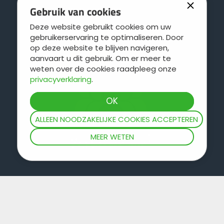
Schijven vóór de kouters
Gebruik van cookies
Deze website gebruikt cookies om uw
Contact
gebruikerservaring te optimaliseren. Door
Schijven zonder smering
op deze website te blijven navigeren,
aanvaart u dit gebruik. Om er meer te
Schraaptanden op nivelleereg
weten over de cookies raadpleeg onze
privacyverklaring
.
Strooikegel op verspreidingswerktuig
ALLEEN NOODZAKELIJKE COOKIES ACCEPTEREN
Verkorting van de verspreidingsbreedte
MEER WETEN