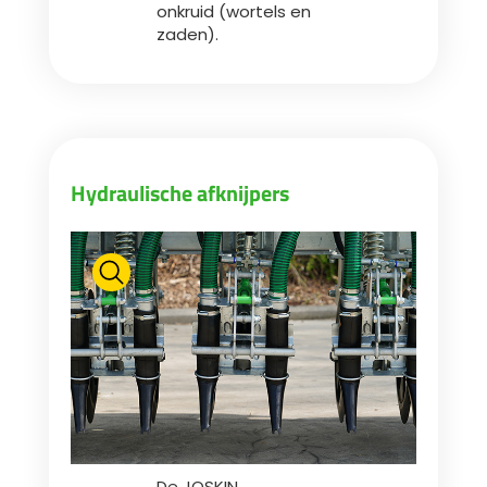
onkruid (wortels en
zaden).
ελληνικά
Svenska
Hydraulische afknijpers
한국의
日本語
中文
Português
De JOSKIN