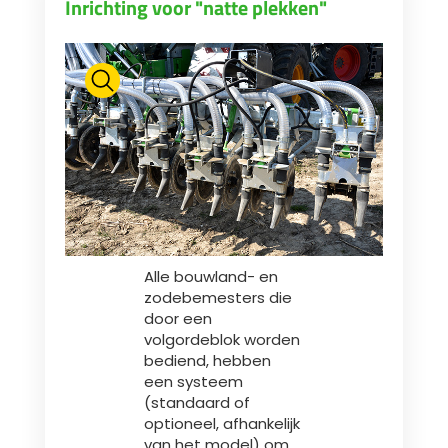
Inrichting voor "natte plekken"
Alle bouwland- en
zodebemesters die
door een
volgordeblok worden
bediend, hebben
een systeem
(standaard of
optioneel, afhankelijk
van het model) om