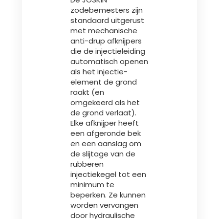
Türk
zodebemesters zijn
standaard uitgerust
met mechanische
العربية
anti-drup afknijpers
die de injectieleiding
automatisch openen
رسید ن
als het injectie-
element de grond
raakt (en
omgekeerd als het
de grond verlaat).
Elke afknijper heeft
een afgeronde bek
en een aanslag om
de slijtage van de
rubberen
injectiekegel tot een
minimum te
beperken. Ze kunnen
worden vervangen
door hydraulische