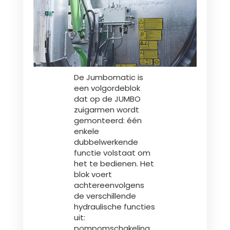
Polski
FAN SHOP
Brochure downladen
De Jumbomatic is
Italiano
PARTS BOOK
een volgordeblok
dat op de JUMBO
zuigarmen wordt
Dansk
gemonteerd: één
JOBS
enkele
dubbelwerkende
functie volstaat om
Română
het te bedienen. Het
CONTACT
blok voert
achtereenvolgens
Suomi
de verschillende
hydraulische functies
uit:
MyJOSKIN
Magyar
pompomschakeling,