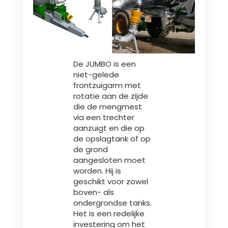
Türk
العربية
De JUMBO is een
رسید ن
niet-gelede
frontzuigarm met
rotatie aan de zijde
die de mengmest
via een trechter
aanzuigt en die op
de opslagtank of op
de grond
aangesloten moet
worden. Hij is
geschikt voor zowel
boven- als
ondergrondse tanks.
Het is een redelijke
investering om het