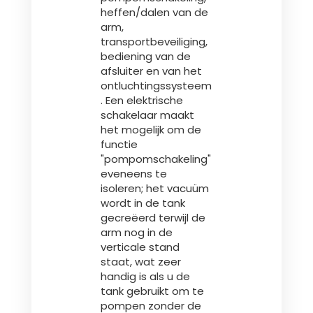
heffen/dalen van de
arm,
Български
transportbeveiliging,
bediening van de
afsluiter en van het
Eesti keel
ontluchtingssysteem
. Een elektrische
schakelaar maakt
Slovenija
het mogelijk om de
functie
"pompomschakeling"
Lietuvių kalba
eveneens te
isoleren; het vacuüm
wordt in de tank
gecreëerd terwijl de
Česká republika
arm nog in de
verticale stand
staat, wat zeer
Srpski
handig is als u de
tank gebruikt om te
pompen zonder de
Yкраїнська мова