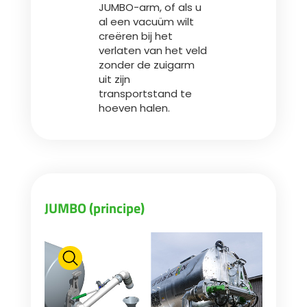
JUMBO-arm, of als u
al een vacuüm wilt
creëren bij het
ελληνικά
verlaten van het veld
zonder de zuigarm
uit zijn
Svenska
transportstand te
hoeven halen.
한국의
日本語
JUMBO (principe)
中文
Português