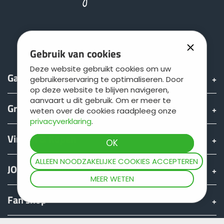
Türk
العربية
Gebruik van cookies
Deze website gebruikt cookies om uw
رسید ن
Gamma
gebruikerservaring te optimaliseren. Door
op deze website te blijven navigeren,
aanvaart u dit gebruik. Om er meer te
Groep
weten over de cookies raadpleeg onze
privacyverklaring
.
Vinden & Kopen
ALLEEN NOODZAKELIJKE COOKIES ACCEPTEREN
JOSKIN wereld
MEER WETEN
Fan shop