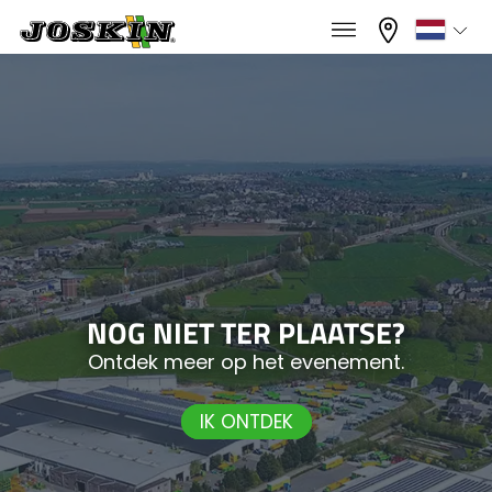
×
×
Menu
Kies uw taal
Français
GAMMA
English
GROEP
Nederlands
NOG NIET TER PLAATSE?
Ontdek meer op het evenement.
Deutsch
VINDEN & KOPEN
IK ONTDEK
Español
JOSKIN WERELD