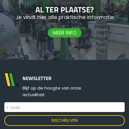
AL TER PLAATSE?
Български
Je vindt hier alle praktische informatie
MEER INFO
Eesti keel
Slovenija
Lietuvių kalba
NEWSLETTER
Blijf op de hoogte van onze
Česká republika
actualiteit
E-MAIL
Srpski
Yкраїнська мова