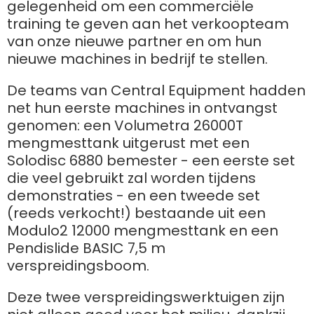
gelegenheid om een commerciële
training te geven aan het verkoopteam
Български
van onze nieuwe partner en om hun
nieuwe machines in bedrijf te stellen.
Eesti keel
De teams van Central Equipment hadden
net hun eerste machines in ontvangst
genomen: een Volumetra 26000T
Slovenija
mengmesttank uitgerust met een
Solodisc 6880 bemester - een eerste set
Lietuvių kalba
die veel gebruikt zal worden tijdens
demonstraties - en een tweede set
(reeds verkocht!) bestaande uit een
Česká republika
Modulo2 12000 mengmesttank en een
Pendislide BASIC 7,5 m
verspreidingsboom.
Srpski
Deze twee verspreidingswerktuigen zijn
Yкраїнська мова