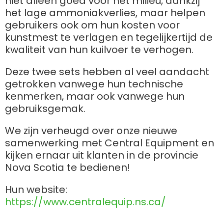
niet alleen goed voor het milieu, dankzij
het lage ammoniakverlies, maar helpen
gebruikers ook om hun kosten voor
ελληνικά
kunstmest te verlagen en tegelijkertijd de
kwaliteit van hun kuilvoer te verhogen.
Svenska
Deze twee sets hebben al veel aandacht
getrokken vanwege hun technische
kenmerken, maar ook vanwege hun
한국의
gebruiksgemak.
日本語
We zijn verheugd over onze nieuwe
samenwerking met Central Equipment en
kijken ernaar uit klanten in de provincie
中文
Nova Scotia te bedienen!
Hun website:
Português
https://www.centralequip.ns.ca/