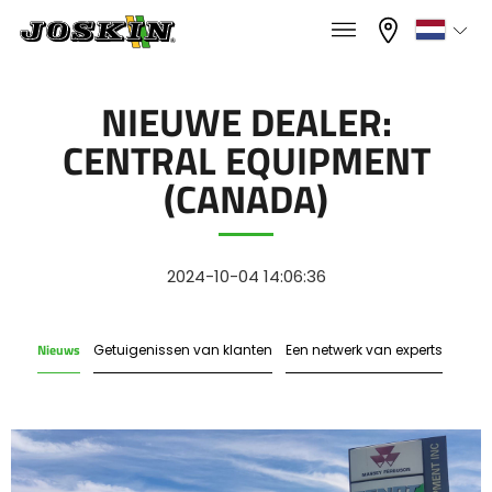
×
×
Menu
Kies uw taal
NIEUWE DEALER:
CENTRAL EQUIPMENT
Français
(CANADA)
GAMMA
English
2024-10-04 14:06:36
GROEP
Nederlands
Nieuws
Getuigenissen van klanten
Een netwerk van experts
Deutsch
VINDEN & KOPEN
Español
JOSKIN WERELD