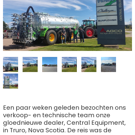
Polski
FAN SHOP
Brochure downladen
Italiano
PARTS BOOK
Dansk
JOBS
Română
CONTACT
Een paar weken geleden bezochten ons
Suomi
verkoop- en technische team onze
gloednieuwe dealer, Central Equipment,
MyJOSKIN
in Truro, Nova Scotia. De reis was de
Magyar