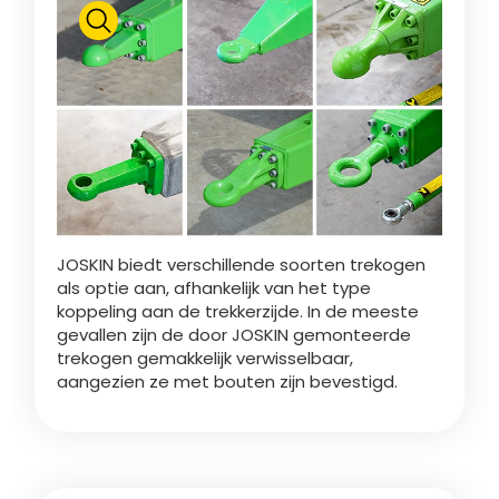
Polski
FAN SHOP
Brochure downladen
Italiano
PARTS BOOK
Dansk
JOSKIN biedt verschillende soorten trekogen
JOBS
als optie aan, afhankelijk van het type
koppeling aan de trekkerzijde. In de meeste
Română
gevallen zijn de door JOSKIN gemonteerde
trekogen gemakkelijk verwisselbaar,
CONTACT
aangezien ze met bouten zijn bevestigd.
Suomi
MyJOSKIN
Magyar