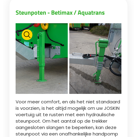
Steunpoten - Betimax / Aquatrans
Български
Eesti keel
Slovenija
Lietuvių kalba
Česká republika
Voor meer comfort, en als het niet standaard
is voorzien, is het altijd mogelijk om uw JOSKIN
voertuig uit te rusten met een hydraulische
Srpski
steunpoot. Om het aantal op de trekker
aangesloten slangen te beperken, kan deze
steunpoot via een onafhankelijke handpomp
Yкраїнська мова