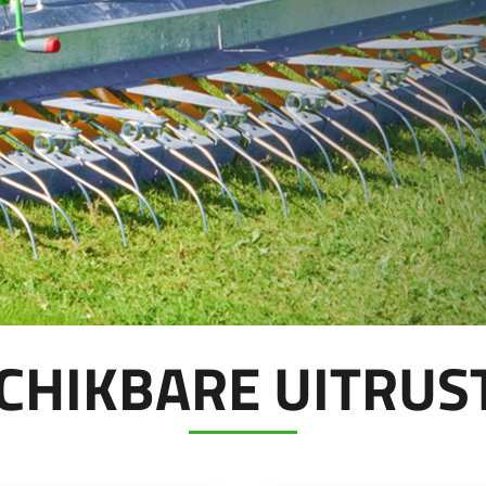
Magyar
Slovenija
Srpski
Svenska
中文
العربية
CHIKBARE UITRUS