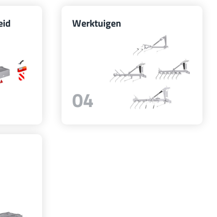
eid
Werktuigen
04