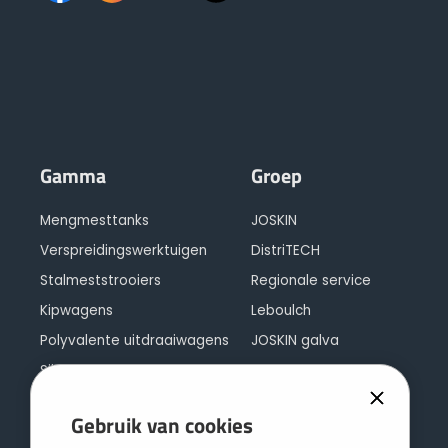
Gamma
Groep
Mengmesttanks
JOSKIN
Verspreidingswerktuigen
DistriTECH
Stalmeststrooiers
Regionale service
Kipwagens
Leboulch
Polyvalente uitdraaiwagens
JOSKIN galva
Silagewagens
JOSKIN logistiek
Balenwagens en diepladers
Contact
Gebruik van cookies
Cargo concept