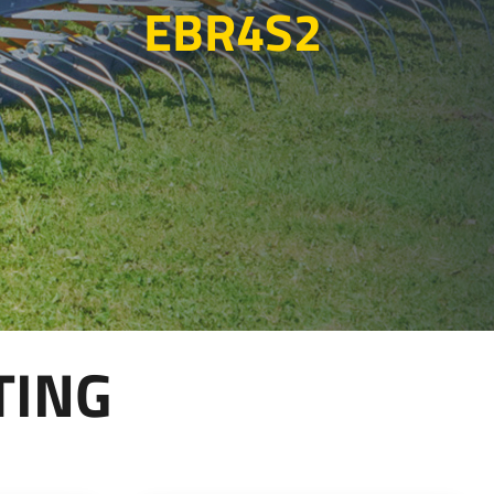
EBR4S2
Български
Lietuvių kalba
Yкраїнська мова
한국의
Português
رسید ن
TING