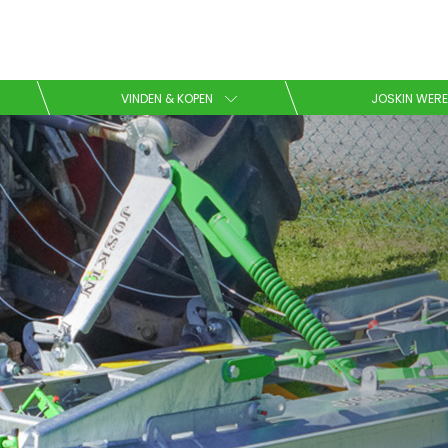
Kies uw taal
VINDEN & KOPEN
JOSKIN WERE
English
Español
Brochure downladen
Dansk