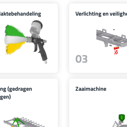
laktebehandeling
Verlichting en veiligh
03
ing (gedragen
Zaaimachine
igen)