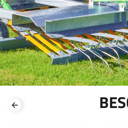
WEIDE-ONDERHOUD
NIEUWS
Suomi
WATERTANKS EN BAKKEN
VIRTUELE SHOWROOM
RIOLERINGSWAGENS
FABRIEKSRONDLEIDING
Eesti keel
MESTMIXERS
VIRTUELE STAND
Česká republika
ελληνικά
日本語
Türk
BES