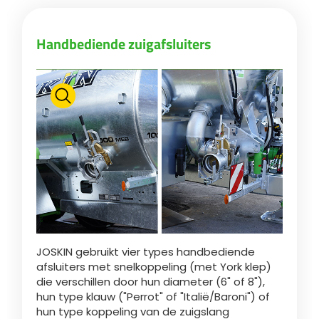
Български
Handbediende zuigafsluiters
Eesti keel
Slovenija
Lietuvių kalba
Česká republika
JOSKIN gebruikt vier types handbediende
afsluiters met snelkoppeling (met York klep)
Srpski
die verschillen door hun diameter (6" of 8"),
hun type klauw ("Perrot" of "Italië/Baroni") of
hun type koppeling van de zuigslang
Yкраїнська мова