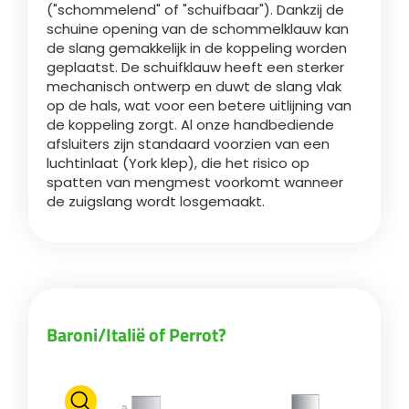
("schommelend" of "schuifbaar"). Dankzij de
schuine opening van de schommelklauw kan
de slang gemakkelijk in de koppeling worden
ελληνικά
geplaatst. De schuifklauw heeft een sterker
mechanisch ontwerp en duwt de slang vlak
op de hals, wat voor een betere uitlijning van
Svenska
de koppeling zorgt. Al onze handbediende
afsluiters zijn standaard voorzien van een
luchtinlaat (York klep), die het risico op
한국의
spatten van mengmest voorkomt wanneer
de zuigslang wordt losgemaakt.
日本語
中文
Baroni/Italië of Perrot?
Português