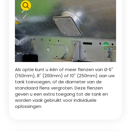
Polski
FAN SHOP
Brochure downladen
Italiano
PARTS BOOK
Dansk
Als optie kunt u één of meer flenzen van Ø 6''
JOBS
(150mm), 8'' (200mm) of 10'' (250mm) aan uw
tank toevoegen, of de diameter van de
Română
standaard flens vergroten. Deze flenzen
geven u een extra toegang tot de tank en
CONTACT
worden vaak gebruikt voor individuele
oplossingen.
Suomi
MyJOSKIN
Magyar