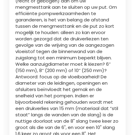
(recht of gebogen) aan om uw
mengmesttank aan te sluiten op uw put. Om
efficiënte pompwerkzaamheden te
garanderen, is het van belang de afstand
tussen de mengmesttank en de put zo kort
mogelijk te houden: alleen zo kan ervoor
worden gezorgd dat de drukverliezen ten
gevolge van de wrijving van de aangezogen
vloeistof tegen de binnenwand van de
zuigslang tot een minimum beperkt blijven.
Welke aanzuigdiameter moet ik kiezen? 6’’
(150 mm), 8’’ (200 mm) of 10’’ (250 mm)?
Antwoord: focus op de vloeibaarheid! De
diameter van de leidingen, openingen en
afsluiters beïnvloedt het gemak en de
snelheid van het pompen. Indien er
bijvoorbeeld rekening gehouden wordt met
een drukverlies van 15 mm (materiaal dat “stil
staat” langs de wanden van de slang) is de
nuttige doorlaat van de 8" slang twee keer zo
groot als die van de 6", en voor een 10" slang
1,6 keer zo groot als voor een 8". Het