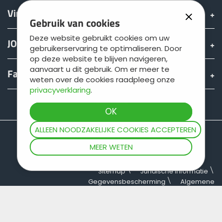
Vinden & Kopen
Gebruik van cookies
Deze website gebruikt cookies om uw
JOSKIN wereld
gebruikerservaring te optimaliseren. Door
op deze website te blijven navigeren,
aanvaart u dit gebruik. Om er meer te
Fan shop
weten over de cookies raadpleeg onze
privacyverklaring
.
Teamviewer
ALLEEN NOODZAKELIJKE COOKIES ACCEPTEREN
MEER WETEN
Sitemap
Juridische informatie
Gegevensbescherming
Algemene
verkoopvoorwaarden
Copyright © JOSKIN. Alle rechten voorbehouden.