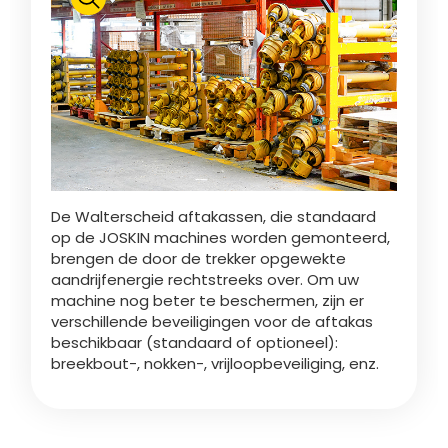
Polski
FAN SHOP
Brochure downladen
Italiano
PARTS BOOK
De Walterscheid aftakassen, die standaard
Dansk
op de JOSKIN machines worden gemonteerd,
JOBS
brengen de door de trekker opgewekte
aandrijfenergie rechtstreeks over. Om uw
Română
machine nog beter te beschermen, zijn er
verschillende beveiligingen voor de aftakas
CONTACT
beschikbaar (standaard of optioneel):
breekbout-, nokken-, vrijloopbeveiliging, enz.
Suomi
MyJOSKIN
Magyar