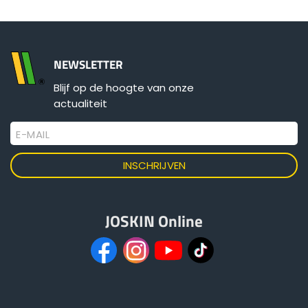
Български
NEWSLETTER
Eesti keel
Blijf op de hoogte van onze
actualiteit
Slovenija
E-MAIL
Lietuvių kalba
Česká republika
JOSKIN Online
Srpski
Yкраїнська мова