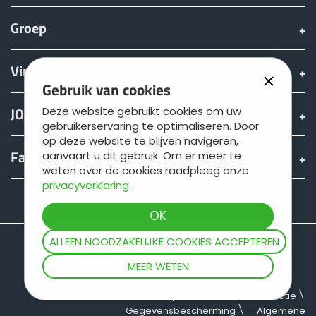
Türk
Groep
العربية
Vinden & Kopen
Gebruik van cookies
رسید ن
JOSKIN wereld
Deze website gebruikt cookies om uw
gebruikerservaring te optimaliseren. Door
op deze website te blijven navigeren,
Fan shop
aanvaart u dit gebruik. Om er meer te
weten over de cookies raadpleeg onze
privacyverklaring
.
Teamviewer
ALLEEN NOODZAKELIJKE COOKIES ACCEPTEREN
MEER WETEN
Sitemap
Juridische informatie
Gegevensbescherming
Algemene