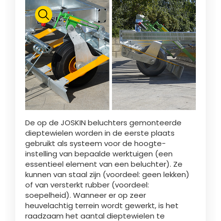
Български
Eesti keel
Slovenija
Lietuvių kalba
De op de JOSKIN beluchters gemonteerde
dieptewielen worden in de eerste plaats
gebruikt als systeem voor de hoogte-
instelling van bepaalde werktuigen (een
Česká republika
essentieel element van een beluchter). Ze
kunnen van staal zijn (voordeel: geen lekken)
of van versterkt rubber (voordeel:
Srpski
soepelheid). Wanneer er op zeer
heuvelachtig terrein wordt gewerkt, is het
raadzaam het aantal dieptewielen te
Yкраїнська мова