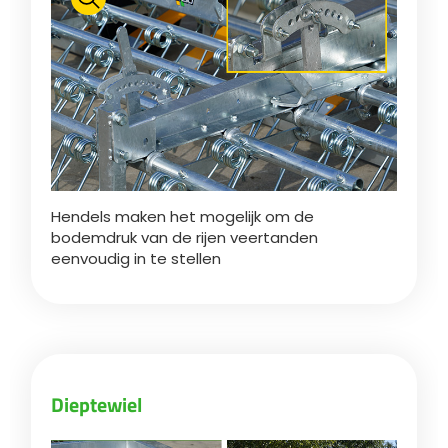
Polski
FAN SHOP
Brochure downladen
Italiano
PARTS BOOK
Hendels maken het mogelijk om de
Dansk
bodemdruk van de rijen veertanden
JOBS
eenvoudig in te stellen
Română
CONTACT
Suomi
Dieptewiel
MyJOSKIN
Magyar