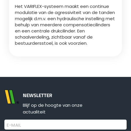
Türk
Het VARIFLEX-systeem maakt een continue
modulatie van de agressiviteit van de tanden
mogelijk d.m.v. een hydraulische instelling met
العربية
behulp van meerdere compensatiecilinders
en een centrale drukcilinder. Een
schaalverdeling, zichtbaar vanaf de
رسید ن
bestuurdersstoel, is ook voorzien.
NEWSLETTER
Blijf op de hoogte van onze
actualiteit
E-MAIL