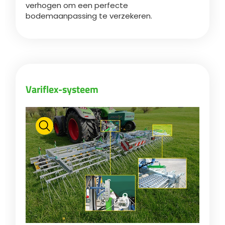
verhogen om een perfecte
bodemaanpassing te verzekeren.
ελληνικά
Svenska
Variflex-systeem
한국의
日本語
中文
Português