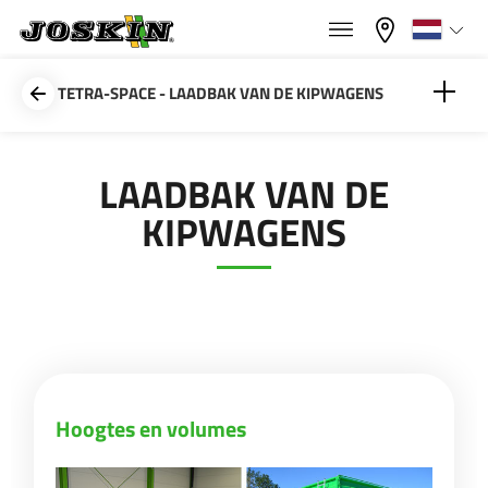
×
×
Menu
Kies uw taal
TETRA-SPACE - LAADBAK VAN DE KIPWAGENS
Français
Hoogtes en volumes
LAADBAK VAN DE
GAMMA
KIPWAGENS
English
Afneembare zijschotten
GROEP
Nederlands
Deutsch
VINDEN & KOPEN
Hoogtes en volumes
Español
JOSKIN WERELD