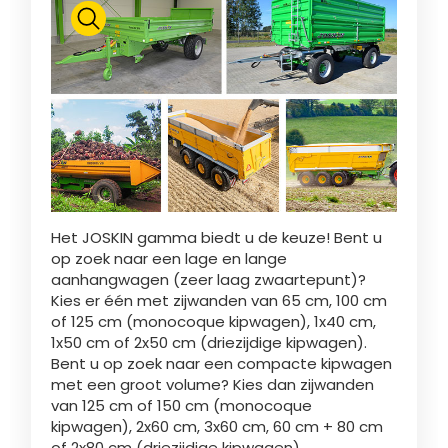
Polski
FAN SHOP
Brochure downladen
Italiano
PARTS BOOK
Dansk
Het JOSKIN gamma biedt u de keuze! Bent u
JOBS
op zoek naar een lage en lange
aanhangwagen (zeer laag zwaartepunt)?
Română
Kies er één met zijwanden van 65 cm, 100 cm
of 125 cm (monocoque kipwagen), 1x40 cm,
CONTACT
1x50 cm of 2x50 cm (driezijdige kipwagen).
Bent u op zoek naar een compacte kipwagen
Suomi
met een groot volume? Kies dan zijwanden
van 125 cm of 150 cm (monocoque
kipwagen), 2x60 cm, 3x60 cm, 60 cm + 80 cm
MyJOSKIN
Magyar
of 2x80 cm (driezijdige kipwagen).