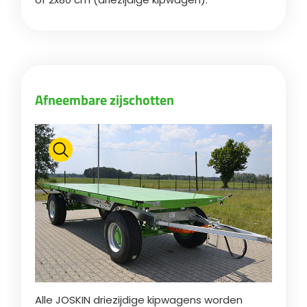
Български
Eesti keel
Afneembare zijschotten
Slovenija
Lietuvių kalba
Česká republika
Srpski
Alle JOSKIN driezijdige kipwagens worden
Yкраїнська мова