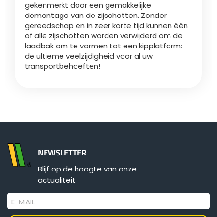
gekenmerkt door een gemakkelijke
demontage van de zijschotten. Zonder
gereedschap en in zeer korte tijd kunnen één
ελληνικά
of alle zijschotten worden verwijderd om de
laadbak om te vormen tot een kipplatform:
de ultieme veelzijdigheid voor al uw
Svenska
transportbehoeften!
한국의
日本語
NEWSLETTER
中文
Blijf op de hoogte van onze
actualiteit
Português
E-MAIL