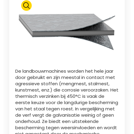
Polski
FAN SHOP
Brochure downladen
Italiano
PARTS BOOK
Dansk
De landbouwmachines worden het hele jaar
JOBS
door gebruikt en zijn meestal in contact met
agressieve stoffen (mengmest, stalmest,
Română
kunstmest, enz.) die corrosie veroorzaken. Het
thermisch verzinken bij 450°C is vaak de
CONTACT
eerste keuze voor de langdurige bescherming
van het staal tegen roest. In vergelijking met
Suomi
de verf vergt de galvanisatie weinig of geen
onderhoud. Ze biedt een uitstekende
bescherming tegen weersinvloeden en wordt
MyJOSKIN
Magyar
niet aangetast door de mechanische