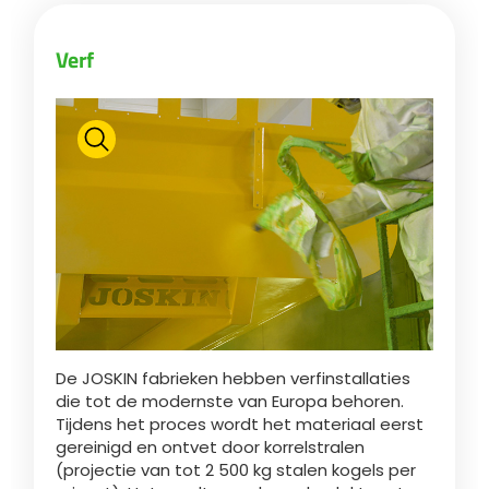
Verf
ελληνικά
Svenska
한국의
日本語
中文
De JOSKIN fabrieken hebben verfinstallaties
die tot de modernste van Europa behoren.
Tijdens het proces wordt het materiaal eerst
Português
gereinigd en ontvet door korrelstralen
(projectie van tot 2 500 kg stalen kogels per