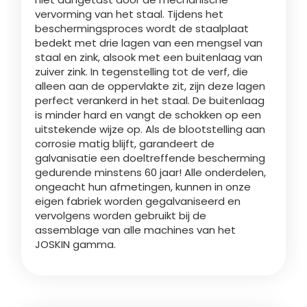
vervorming van het staal. Tijdens het
beschermingsproces wordt de staalplaat
Български
bedekt met drie lagen van een mengsel van
staal en zink, alsook met een buitenlaag van
zuiver zink. In tegenstelling tot de verf, die
Eesti keel
alleen aan de oppervlakte zit, zijn deze lagen
perfect verankerd in het staal. De buitenlaag
is minder hard en vangt de schokken op een
Slovenija
uitstekende wijze op. Als de blootstelling aan
corrosie matig blijft, garandeert de
galvanisatie een doeltreffende bescherming
Lietuvių kalba
gedurende minstens 60 jaar! Alle onderdelen,
ongeacht hun afmetingen, kunnen in onze
eigen fabriek worden gegalvaniseerd en
Česká republika
vervolgens worden gebruikt bij de
assemblage van alle machines van het
JOSKIN gamma.
Srpski
Yкраїнська мова