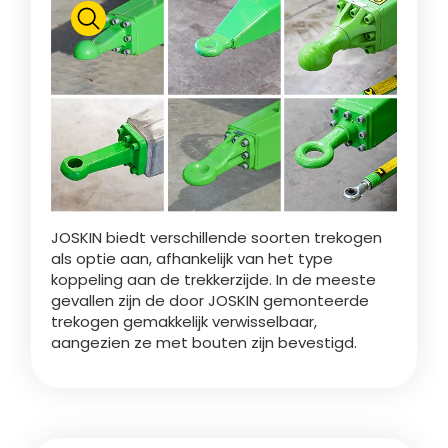
Polski
FAN SHOP
Brochure downladen
Italiano
PARTS BOOK
Dansk
JOSKIN biedt verschillende soorten trekogen
JOBS
als optie aan, afhankelijk van het type
koppeling aan de trekkerzijde. In de meeste
Română
gevallen zijn de door JOSKIN gemonteerde
trekogen gemakkelijk verwisselbaar,
CONTACT
aangezien ze met bouten zijn bevestigd.
Suomi
MyJOSKIN
Magyar