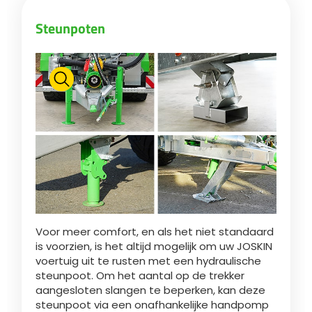
Steunpoten
Български
Eesti keel
Slovenija
Lietuvių kalba
Česká republika
Voor meer comfort, en als het niet standaard
is voorzien, is het altijd mogelijk om uw JOSKIN
voertuig uit te rusten met een hydraulische
Srpski
steunpoot. Om het aantal op de trekker
aangesloten slangen te beperken, kan deze
steunpoot via een onafhankelijke handpomp
Yкраїнська мова