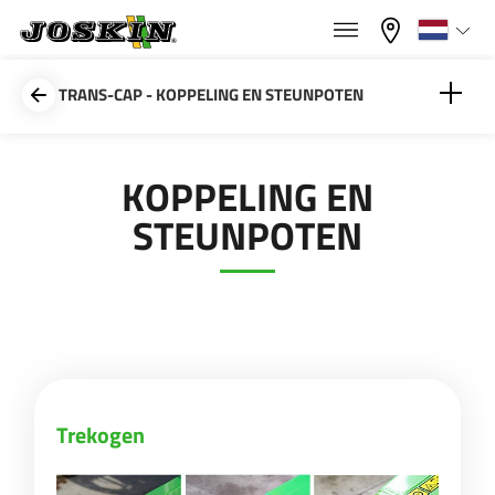
×
×
Menu
Kies uw taal
TRANS-CAP - KOPPELING EN STEUNPOTEN
Français
Trekogen
KOPPELING EN
GAMMA
STEUNPOTEN
English
Steunpoten
GROEP
Nederlands
Deutsch
VINDEN & KOPEN
Trekogen
Español
JOSKIN WERELD