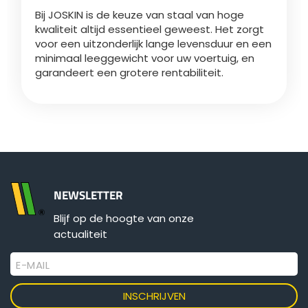
Türk
Bij JOSKIN is de keuze van staal van hoge
kwaliteit altijd essentieel geweest. Het zorgt
voor een uitzonderlijk lange levensduur en een
العربية
minimaal leeggewicht voor uw voertuig, en
garandeert een grotere rentabiliteit.
رسید ن
NEWSLETTER
Blijf op de hoogte van onze
actualiteit
E-MAIL