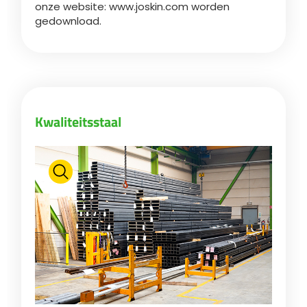
onze website: www.joskin.com worden
gedownload.
ελληνικά
Svenska
Kwaliteitsstaal
한국의
日本語
中文
Português