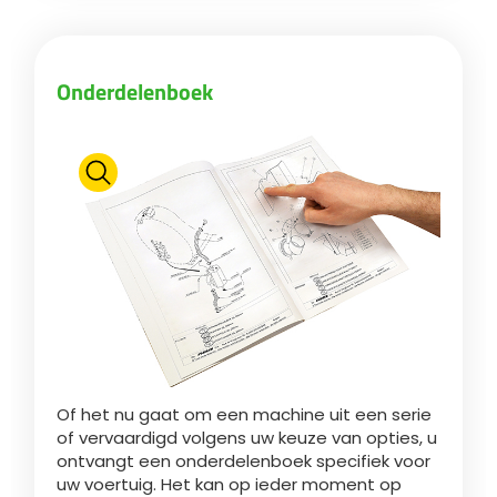
Български
Onderdelenboek
Eesti keel
Slovenija
Lietuvių kalba
Česká republika
Of het nu gaat om een machine uit een serie
Srpski
of vervaardigd volgens uw keuze van opties, u
ontvangt een onderdelenboek specifiek voor
uw voertuig. Het kan op ieder moment op
Yкраїнська мова