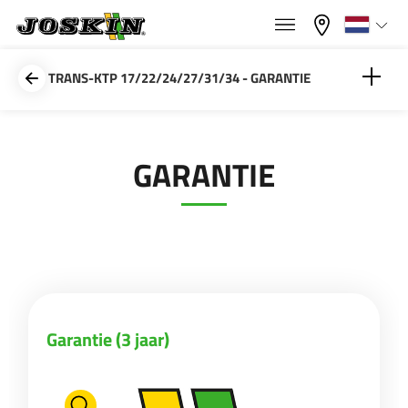
×
×
Menu
Kies uw taal
TRANS-KTP 17/22/24/27/31/34 - GARANTIE
Français
Garantie (3 jaar)
GARANTIE
GAMMA
English
Onderdelenboek
Kwaliteitsstaal
GROEP
Nederlands
Deutsch
VINDEN & KOPEN
Garantie (3 jaar)
Español
JOSKIN WERELD