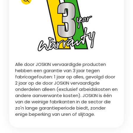
Polski
FAN SHOP
Brochure downladen
Italiano
PARTS BOOK
Alle door JOSKIN vervaardigde producten
Dansk
hebben een garantie van 3 jaar tegen
JOBS
fabricagefouten: 1 jaar op alles, gevolgd door
2 jaar op de door JOSKIN vervaardigde
Română
onderdelen alleen (exclusief arbeidskosten en
andere aanverwante kosten). JOSKIN is één
CONTACT
van de weinige fabrikanten in de sector die
zo'n lange garantieperiode biedt, zonder
Suomi
enige beperking van uren of slijtage.
MyJOSKIN
Magyar