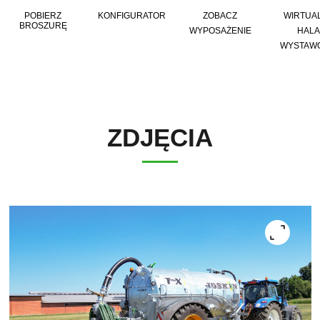
POBIERZ
KONFIGURATOR
ZOBACZ
WIRTUA
BROSZURĘ
WYPOSAŻENIE
HALA
WYSTAW
ZDJĘCIA