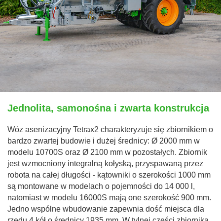
Jednolita, samonośna i zwarta konstrukcja
Wóz asenizacyjny Tetrax2 charakteryzuje się zbiornikiem o
bardzo zwartej budowie i dużej średnicy: Ø 2000 mm w
modelu 10700S oraz Ø 2100 mm w pozostałych. Zbiornik
jest wzmocniony integralną kołyską, przyspawaną przez
robota na całej długości - kątowniki o szerokości 1000 mm
są montowane w modelach o pojemności do 14 000 l,
natomiast w modelu 16000S mają one szerokość 900 mm.
Jedno wspólne wbudowanie zapewnia dość miejsca dla
rzędu 4 kół o średnicy 1935 mm. W tylnej części zbiornika