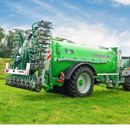
Български
Eesti keel
Slovenija
Lietuvių kalba
Česká republika
Srpski
Yкраїнська мова