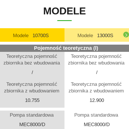
silentb
rozpoczęciem produkcji maszyny
Zaczep 
MODELE
Oczko 
mm (ma
Oczko p
JOSKIN
Modele
10700S
Modele
13000S
- 14000
Pojazd 
Pojemność teoretyczna (l)
Teoretyczna pojemność
Teoretyczna pojemność
zbiornika bez wbudowania
zbiornika bez wbudowania
/
/
Teoretyczna pojemność
Teoretyczna pojemność
zbiornika z wbudowaniem
zbiornika z wbudowaniem
10.755
12.900
Pompa standardowa
Pompa standardowa
MEC8000/D
MEC8000/D