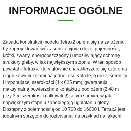
INFORMACJE OGÓLNE
ελληνικά
Svenska
Zasada konstrukcji modelu Tetrax2 opiera się na założeniu,
by zaprojektować wóz asenizacyjny o dużej pojemności,
krótki, zwarty, energooszczędny i umożliwiający ochronę
한국의
struktury gleby, w jak największym stopniu. W ten sposób
powstał «Tetrax», który głównie charakteryzuje się czterema
ciągnikowymi kołami na jednej osi. Koła te, o dużej średnicy
日本語
i imponującej szerokości (4 x 625 mm), gwarantują
maksymalną powierzchnię kontaktu z podłożem (2,48 m
przy 3 m szerokości całkowitej!), a tym samym, w jak
中文
największym stopniu zapobiegają ugniataniu gleby.
Dostępny z pojemnością od 10 700 do 16000 l, Tetrax2 jest
Português
idealnym sprzętem do rozlewania, na przykład na łąkach!