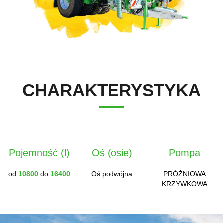
Polski
FAN SHOP
Pobierz broszurę
Italiano
PARTS BOOK
CHARAKTERYSTYKA
Dansk
PRACA
Română
Pojemność (l)
Oś (osie)
Pompa
KONTAKT
od
10800
do
16400
Oś podwójna
PRÓŻNIOWA
Suomi
KRZYWKOWA
MyJOSKIN
Magyar