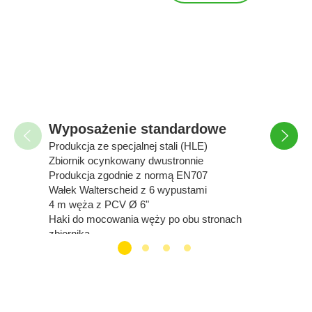
Wypo
Jednoli
14000 
przyspa
Korek 
(zbiera
(przygo
Wyposażenie standardowe
Opróżni
Produkcja ze specjalnej stali (HLE)
zawiera
Zbiornik ocynkowany dwustronnie
(dwukie
Produkcja zgodnie z normą EN707
Przygo
Wałek Walterscheid z 6 wypustami
L
4 m węża z PCV Ø 6"
2 równo
Haki do mocowania węży po obu stronach
montaż 
zbiornika
całą sz
Złącza Perrot
Układ 
Rozlewacz właściwy
Głęboki
Światła sygnalizacyjne typu samochodowego
Central
full LED
Dyszel
Koła dostarcza diler na swój koszt przed