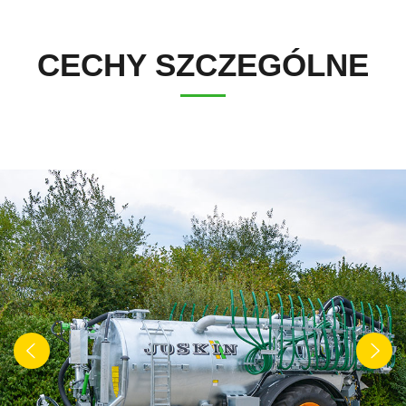
Türk
CECHY SZCZEGÓLNE
العربية
رسید ن