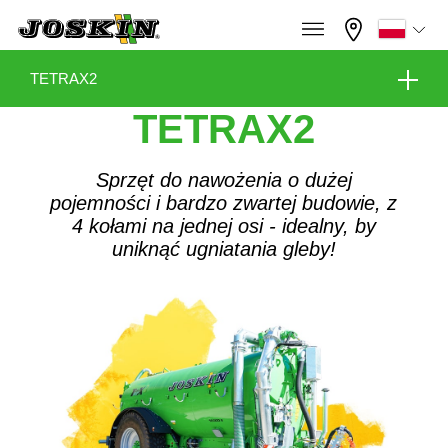
×
×
Menu
Zaznacz wybrany język
TETRAX2
TETRAX2
Wyposażenie
Français
Sprzęt do nawożenia o dużej
GAMA
pojemności i bardzo zwartej budowie, z
English
4 kołami na jednej osi - idealny, by
Wirtualna hala wystawowa
uniknąć ugniatania gleby!
GRUPA
Nederlands
Konfigurator
Dilerzy
Deutsch
ZNAJDŹ I KUP
Español
Kontakt
STREFA JOSKIN