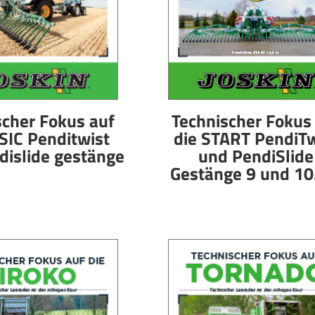
scher Fokus auf
Technischer Fokus
SIC Penditwist
die START PendiTw
dislide gestänge
und PendiSlide
Gestänge 9 und 1