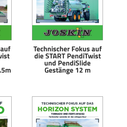
 auf
Technischer Fokus auf
ist
die START PendiTwist
und PendiSlide
0.5m
Gestänge 12 m