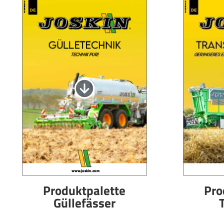
WEIDEPFLEGETECHNIK
AKTUELLES
Suomi
WASSERFÄSSER UND TRÄNKEBECKEN
VIRTUELLER SHOWROOM
HYDROREINIGER
WERKSBESICHTIGUNG
Eesti keel
GÜLLEMIXER
VIRTUELLER MESSESTAND
Česká republika
ελληνικά
日本語
Türk
Produktpalette
Pro
Güllefässer