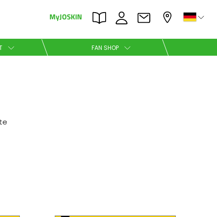
MyJOSKIN
×
×
T
FAN SHOP
Nederlands
Polski
te
Română