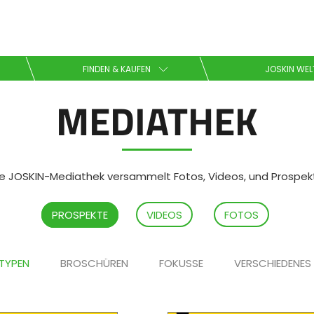
Wählen Sie Ihre Sprache
FINDEN & KAUFEN
JOSKIN WEL
MEDIATHEK
English
Español
ie JOSKIN-Mediathek versammelt Fotos, Videos, und Prospek
Downloaden Sie die Broschüre
PROSPEKTE
VIDEOS
FOTOS
 TYPEN
BROSCHÜREN
FOKUSSE
VERSCHIEDENES
Dansk