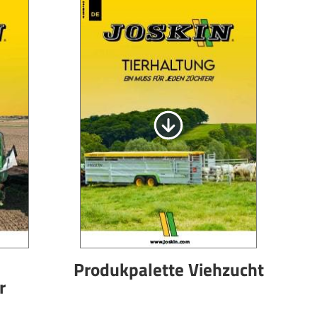
Български
Lietuvių kalba
Yкраїнська мова
한국의
Português
رسید ن
Produkpalette Viehzucht
r