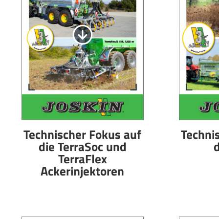
Technischer Fokus auf
Techni
die TerraSoc und
d
TerraFlex
Ackerinjektoren