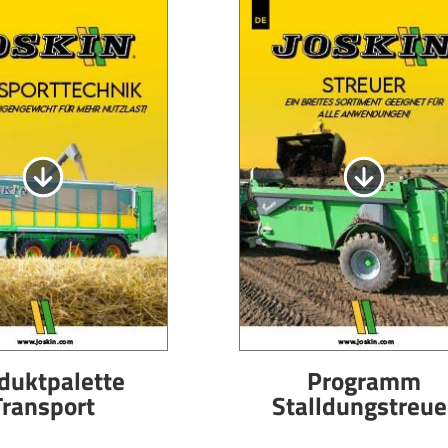
Magyar
Slovenija
Srpski
Svenska
中文
العربية
duktpalette
Programm
Transport
Stalldungstreue