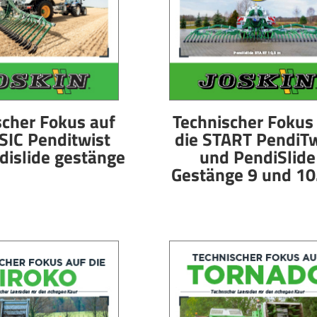
scher Fokus auf
Technischer Fokus
SIC Penditwist
die START PendiTw
dislide gestänge
und PendiSlide
Gestänge 9 und 1