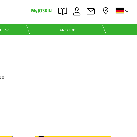
MyJOSKIN
×
×
T
FAN SHOP
Nederlands
Polski
te
Română