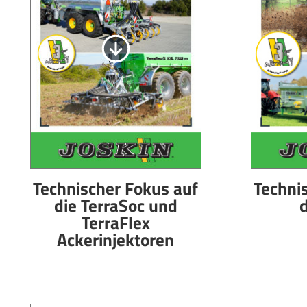
Technischer Fokus auf
Techni
die TerraSoc und
d
TerraFlex
Ackerinjektoren