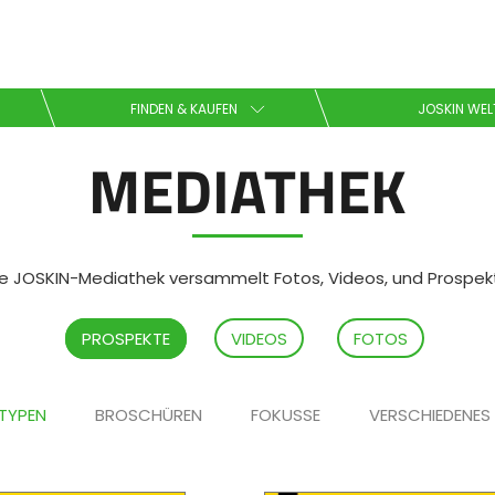
Wählen Sie Ihre Sprache
FINDEN & KAUFEN
JOSKIN WEL
MEDIATHEK
English
Español
ie JOSKIN-Mediathek versammelt Fotos, Videos, und Prospek
Downloaden Sie die Broschüre
PROSPEKTE
VIDEOS
FOTOS
 TYPEN
BROSCHÜREN
FOKUSSE
VERSCHIEDENES
Dansk