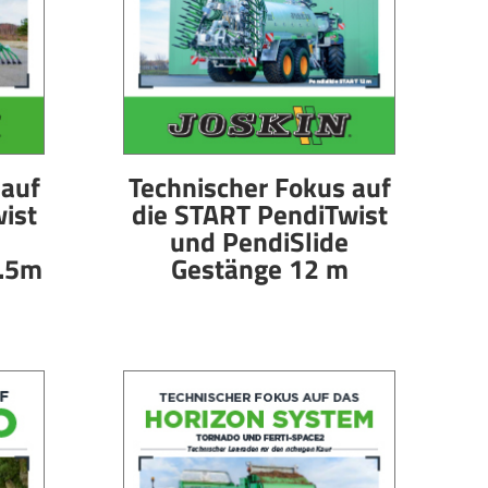
 auf
Technischer Fokus auf
ist
die START PendiTwist
und PendiSlide
0.5m
Gestänge 12 m