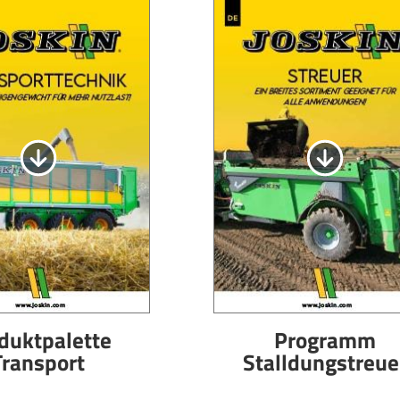
Magyar
Slovenija
Srpski
Svenska
中文
العربية
duktpalette
Programm
Transport
Stalldungstreue