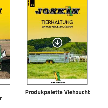
Български
Lietuvių kalba
Yкраїнська мова
한국의
Português
رسید ن
Produkpalette Viehzucht
r