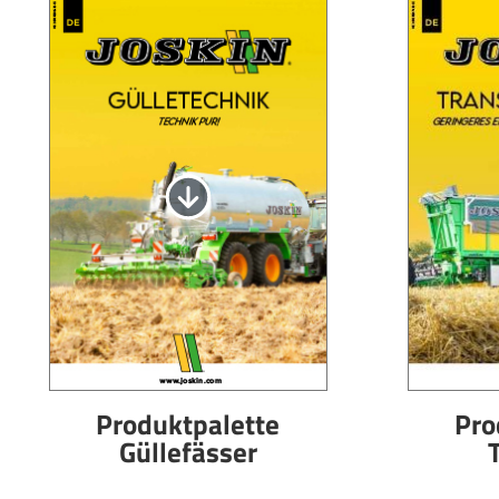
WEIDEPFLEGETECHNIK
AKTUELLES
Suomi
WASSERFÄSSER UND TRÄNKEBECKEN
VIRTUELLER SHOWROOM
HYDROREINIGER
WERKSBESICHTIGUNG
Eesti keel
GÜLLEMIXER
VIRTUELLER MESSESTAND
Česká republika
ελληνικά
日本語
Türk
Produktpalette
Pro
Güllefässer