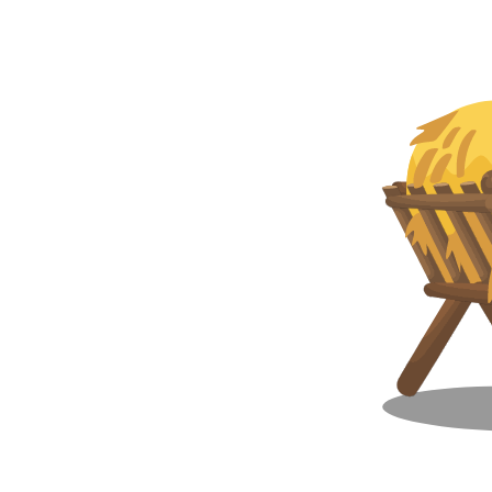
WEIDE-ONDERHOUD
NIEUWS
Suomi
WATERTANKS EN BAKKEN
VIRTUELE SHOWROOM
RIOLERINGSWAGENS
FABRIEKSRONDLEIDING
Eesti keel
MESTMIXERS
VIRTUELE STAND
Česká republika
ελληνικά
日本語
Türk