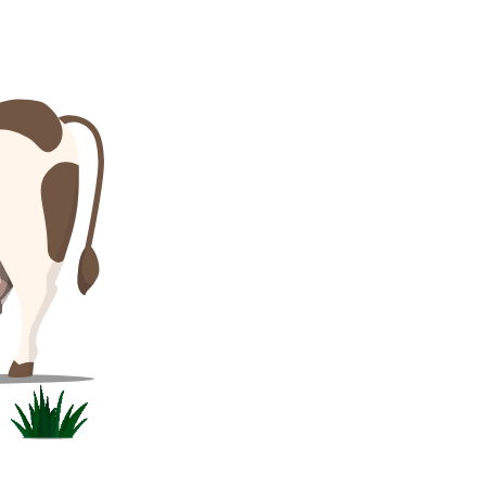
Български
Lietuvių kalba
Yкраїнська мова
한국의
Português
رسید ن