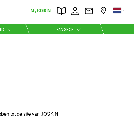
MyJOSKIN
×
×
LD
FAN SHOP
Nederlands
Polski
bben tot de site van JOSKIN.
Română