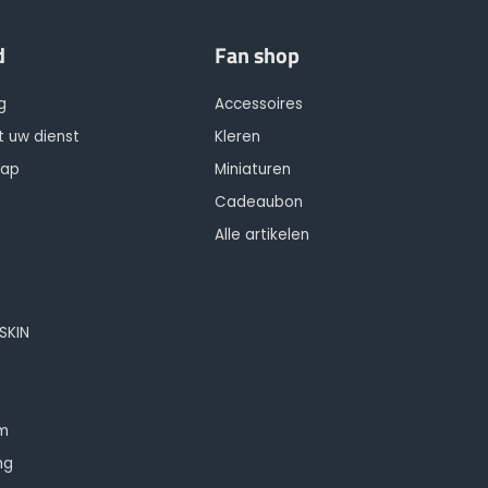
d
Fan shop
g
Accessoires
t uw dienst
Kleren
hap
Miniaturen
Cadeaubon
Alle artikelen
OSKIN
om
ng