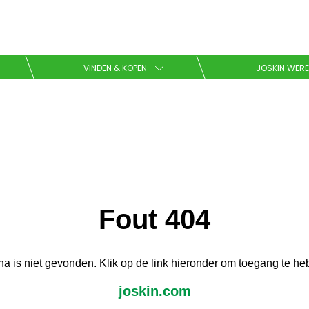
Kies uw taal
VINDEN & KOPEN
JOSKIN WERE
English
Español
Brochure downladen
Fout 404
a is niet gevonden. Klik op de link hieronder om toegang te he
Dansk
joskin.com