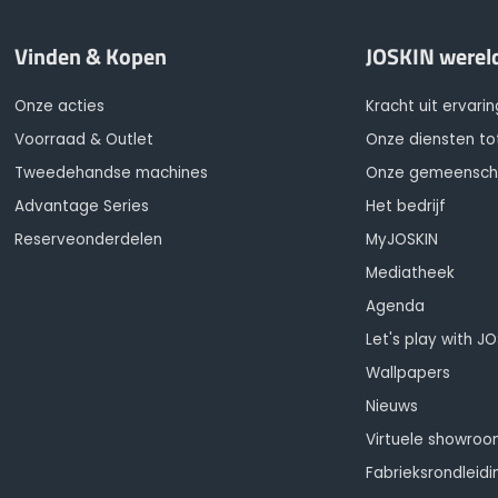
Vinden & Kopen
JOSKIN werel
Onze acties
Kracht uit ervarin
Voorraad & Outlet
Onze diensten to
Tweedehandse machines
Onze gemeensc
Advantage Series
Het bedrijf
Reserveonderdelen
MyJOSKIN
Mediatheek
Agenda
Let's play with J
Wallpapers
Nieuws
Virtuele showro
Fabrieksrondleidi