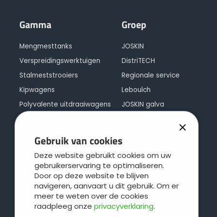
Gamma
Groep
Mengmesttanks
JOSKIN
Verspreidingswerktuigen
DistriTECH
Stalmeststrooiers
Regionale service
Kipwagens
Leboulch
Polyvalente uitdraaiwagens
JOSKIN galva
Silagewagens
JOSKIN logistiek
Balenwagens en diepladers
Contact
Gebruik van cookies
Cargo concept
Deze website gebruikt cookies om uw
Veewagens
gebruikerservaring te optimaliseren.
Door op deze website te blijven
Weide-onderhoud
navigeren, aanvaart u dit gebruik. Om er
Watertanks en bakken
meer te weten over de cookies
raadpleeg onze
privacyverklaring
.
Rioleringswagens