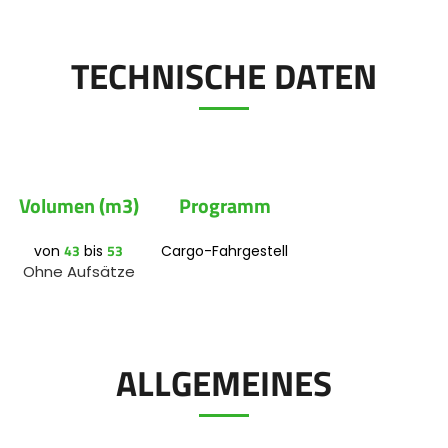
Polski
TECHNISCHE DATEN
FAN SHOP
Downloaden Sie die Broschüre
Italiano
PARTS BOOK
Volumen (m3)
Programm
Dansk
43
53
von
bis
Cargo-Fahrgestell
JOBS
Ohne Aufsätze
Română
KONTAKT
Suomi
ALLGEMEINES
MyJOSKIN
Magyar