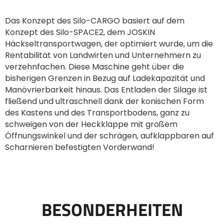
Das Konzept des Silo-CARGO basiert auf dem
Български
Konzept des Silo-SPACE2, dem JOSKIN
Häckseltransportwagen, der optimiert wurde, um die
Rentabilität von Landwirten und Unternehmern zu
Eesti keel
verzehnfachen. Diese Maschine geht über die
bisherigen Grenzen in Bezug auf Ladekapazität und
Manövrierbarkeit hinaus. Das Entladen der Silage ist
Slovenija
fließend und ultraschnell dank der konischen Form
des Kastens und des Transportbodens, ganz zu
Lietuvių kalba
schweigen von der Heckklappe mit großem
Öffnungswinkel und der schrägen, aufklappbaren auf
Scharnieren befestigten Vorderwand!
Česká republika
Srpski
BESONDERHEITEN
Yкраїнська мова