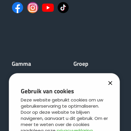
Gamma
Groep
Mengmesttanks
JOSKIN
Verspreidingswerktuigen
DistriTECH
Gebruik van cookies
Stalmeststrooiers
Regionale service
Deze website gebruikt cookies om uw
Kipwagens
Leboulch
gebruikerservaring te optimaliseren.
Polyvalente uitdraaiwagens
JOSKIN galva
Door op deze website te blijven
navigeren, aanvaart u dit gebruik. Om er
Silagewagens
JOSKIN logistiek
meer te weten over de cookies
Balenwagens en diepladers
Contact
raadpleeg onze
privacyverklaring
.