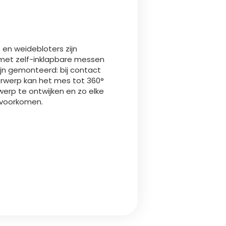
Български
Lietuvių kalba
 en weidebloters zijn
 met zelf-inklapbare messen
Yкраїнська мова
ijn gemonteerd: bij contact
werp kan het mes tot 360°
erp te ontwijken en zo elke
한국의
 voorkomen.
Português
رسید ن