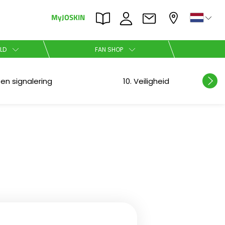
MyJOSKIN
×
×
LD
FAN SHOP
Nederlands
g en signalering
10. Veiligheid
Polski
Română