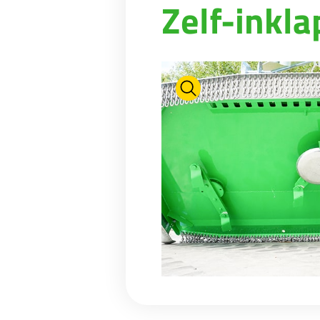
Zelf-inkl
WEIDE-ONDERHOUD
NIEUWS
Suomi
WATERTANKS EN BAKKEN
VIRTUELE SHOWROOM
RIOLERINGSWAGENS
FABRIEKSRONDLEIDING
Eesti keel
MESTMIXERS
VIRTUELE STAND
Česká republika
ελληνικά
日本語
Türk