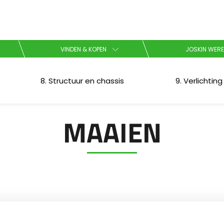
Kies uw taal
VINDEN & KOPEN
JOSKIN WERE
English
8. Structuur en chassis
9. Verlichtin
Español
MAAIEN
Brochure downladen
Dansk