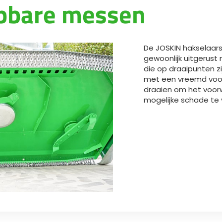
apbare messen
Magyar
Slovenija
De JOSKIN hakselaars
gewoonlijk uitgerust
Srpski
die op draaipunten z
met een vreemd voor
draaien om het voorw
Svenska
mogelijke schade te
中文
العربية