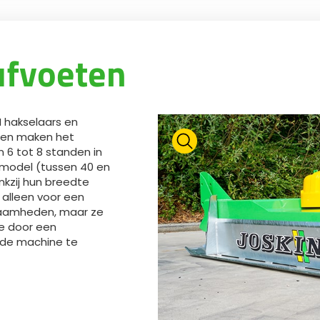
ufvoeten
 hakselaars en
t en maken het
 6 tot 8 standen in
t model (tussen 40 en
kzij hun breedte
 alleen voor een
kzaamheden, maar ze
e door een
 de machine te