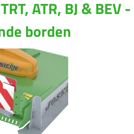
TRT, ATR, BJ & BEV -
Magyar
Slovenija
ende borden
Srpski
Svenska
中文
العربية