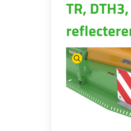
TR, DTH3, 
WEIDE-ONDERHOUD
NIEUWS
Suomi
WATERTANKS EN BAKKEN
VIRTUELE SHOWROOM
RIOLERINGSWAGENS
FABRIEKSRONDLEIDING
Eesti keel
reflecter
MESTMIXERS
VIRTUELE STAND
Česká republika
ελληνικά
日本語
Türk