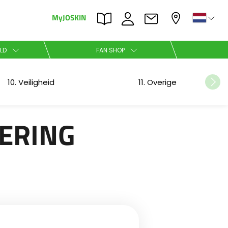
MyJOSKIN
×
×
LD
FAN SHOP
Nederlands
10. Veiligheid
11. Overige
Polski
LERING
Română