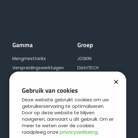
Gamma
Groep
Mengmesttanks
JOSKIN
Verspreidingswerktuigen
DistriTECH
Stalmeststrooiers
Regionale service
Kipwagens
Leboulch
Gebruik van cookies
Polyvalente uitdraaiwagens
JOSKIN galva
Deze website gebruikt cookies om uw
Silagewagens
JOSKIN logistiek
gebruikerservaring te optimaliseren.
Door op deze website te blijven
Balenwagens en diepladers
Contact
navigeren, aanvaart u dit gebruik. Om er
Cargo concept
meer te weten over de cookies
raadpleeg onze
privacyverklaring
.
Veewagens