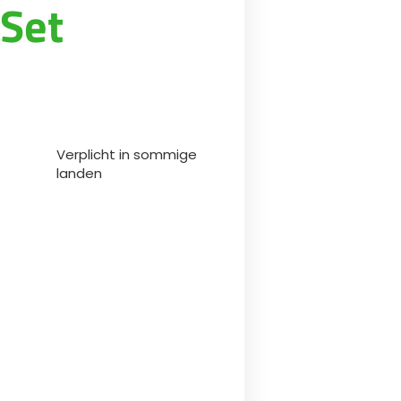
 Set
Български
Lietuvių kalba
Yкраїнська мова
Verplicht in sommige
한국의
landen
Português
رسید ن