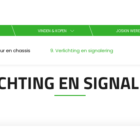
Kies uw taal
VINDEN & KOPEN
JOSKIN WERE
English
uur en chassis
9. Verlichting en signalering
Español
CHTING EN SIGNA
Brochure downladen
Dansk