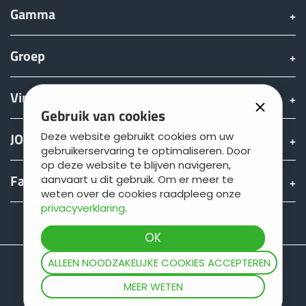
Türk
Gamma
Groep
العربية
Vinden & Kopen
رسید ن
Gebruik van cookies
JOSKIN wereld
Deze website gebruikt cookies om uw
gebruikerservaring te optimaliseren. Door
op deze website te blijven navigeren,
Fan shop
aanvaart u dit gebruik. Om er meer te
weten over de cookies raadpleeg onze
privacyverklaring
.
Teamviewer
ALLEEN NOODZAKELIJKE COOKIES ACCEPTEREN
MEER WETEN