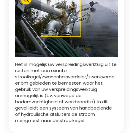
Polski
FAN SHOP
Brochure downladen
Italiano
PARTS BOOK
Het is mogelijk uw verspreidingswerktuig uit te
Dansk
rusten met een exacte
JOBS
strooikegel/zwanenhalsverdeler/zwenkverdel
er om gebieden te bemesten waar het
Română
gebruik van uw verspreidingswerktuig
onmogelijk is (bv. vanwege de
CONTACT
bodemvochtigheid of werkbreedte). In dit
geval leidt een systeem van handbediende
Suomi
of hydraulische afsluiters de stroom
mengmest naar de strooikegel.
MyJOSKIN
Magyar