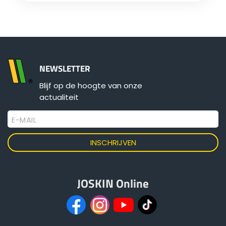
Български
Eesti keel
NEWSLETTER
Blijf op de hoogte van onze
Slovenija
actualiteit
E-MAIL
Lietuvių kalba
Česká republika
JOSKIN Online
Srpski
Yкраїнська мова