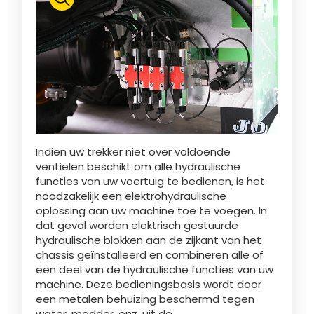
Polski
FAN SHOP
Brochure downladen
Italiano
PARTS BOOK
Indien uw trekker niet over voldoende
Dansk
ventielen beschikt om alle hydraulische
JOBS
functies van uw voertuig te bedienen, is het
noodzakelijk een elektrohydraulische
Română
oplossing aan uw machine toe te voegen. In
dat geval worden elektrisch gestuurde
CONTACT
hydraulische blokken aan de zijkant van het
chassis geïnstalleerd en combineren alle of
Suomi
een deel van de hydraulische functies van uw
machine. Deze bedieningsbasis wordt door
een metalen behuizing beschermd tegen
MyJOSKIN
Magyar
water, modder, enz. uit de