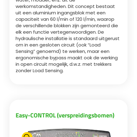
werkomstandigheden. Dit concept bestaat
uit een aluminium ingangsblok met een
Български
capaciteit van 60 l/min of 120 l/min, waarop
de verschillende blokken zijn gemonteerd die
elk een functie vertegenwoordigen. De
Eesti keel
hydraulische installatie is standaard uitgerust
om in een gesloten circuit (ook “Load
Sensing” genoemd) te werken, maar een
Slovenija
ergonomische bypass maakt ook de werking
in open circuit mogelijk, d.w.z. met trekkers
zonder Load Sensing.
Lietuvių kalba
Česká republika
Easy-CONTROL (verspreidingsbomen)
Srpski
Yкраїнська мова