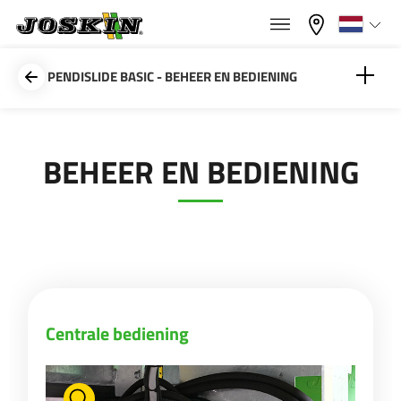
×
×
Menu
Kies uw taal
PENDISLIDE BASIC - BEHEER EN BEDIENING
Français
Centrale bediening
BEHEER EN BEDIENING
GAMMA
English
Easy-CONTROL (verspreidingsbomen)
GROEP
Nederlands
Deutsch
VINDEN & KOPEN
Centrale bediening
Español
JOSKIN WERELD