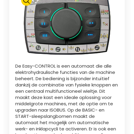
ελληνικά
Svenska
한국의
De Easy-CONTROL is een automaat die alle
elektrohydraulische functies van de machine
日本語
beheert. De bediening is bijzonder intuïtief
dankzij de combinatie van fysieke knoppen en
een centraal multifunctioneel wieltje. Dit
maakt deze kast een ideale oplossing voor
中文
middelgrote machines, met de optie om te
upgraden naar ISOBUS. Op de BASIC- en
START-sleepslangbomen maakt de
Português
automaat het mogelijk om automatische
werk- en inklapcycli te activeren. Er is ook een