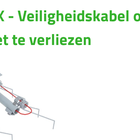
Magyar
 - Veiligheidskabel 
Slovenija
t te verliezen
Srpski
Svenska
中文
العربية