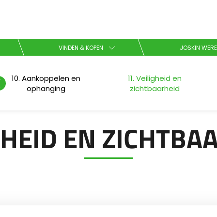
Kies uw taal
VINDEN & KOPEN
JOSKIN WERE
English
10. Aankoppelen en
11. Veiligheid en
ophanging
zichtbaarheid
Español
GHEID EN ZICHTBA
Brochure downladen
Dansk