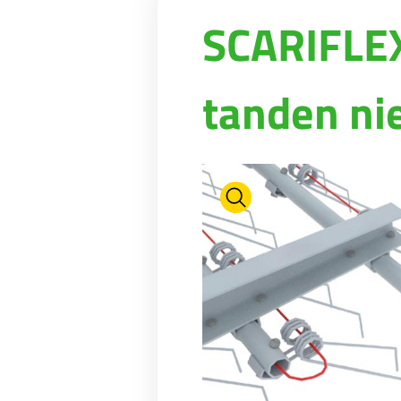
WEIDE-ONDERHOUD
NIEUWS
Suomi
SCARIFLEX
WATERTANKS EN BAKKEN
VIRTUELE SHOWROOM
RIOLERINGSWAGENS
FABRIEKSRONDLEIDING
Eesti keel
tanden nie
MESTMIXERS
VIRTUELE STAND
Česká republika
ελληνικά
日本語
Türk