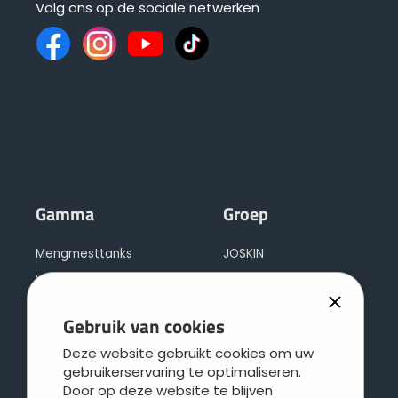
Volg ons op de sociale netwerken
Gamma
Groep
Mengmesttanks
JOSKIN
Verspreidingswerktuigen
DistriTECH
Stalmeststrooiers
Regionale service
Gebruik van cookies
Kipwagens
Leboulch
Deze website gebruikt cookies om uw
Polyvalente uitdraaiwagens
JOSKIN galva
gebruikerservaring te optimaliseren.
Silagewagens
JOSKIN logistiek
Door op deze website te blijven