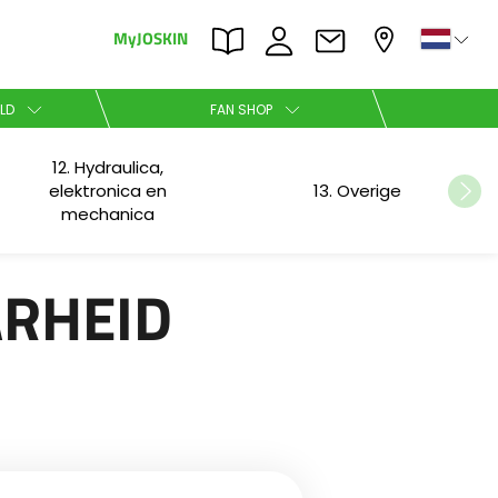
MyJOSKIN
×
×
LD
FAN SHOP
12. Hydraulica,
Nederlands
elektronica en
13. Overige
mechanica
Polski
ARHEID
Română