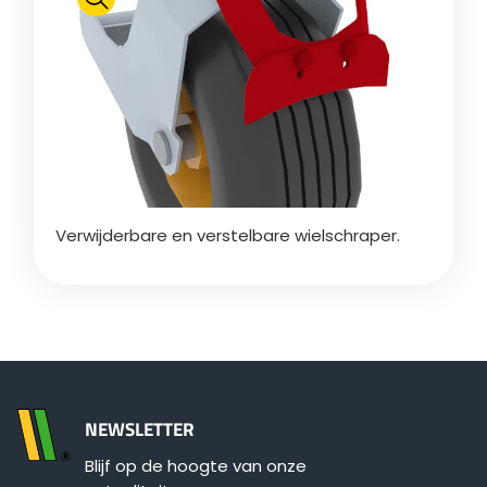
Polski
FAN SHOP
Brochure downladen
Italiano
PARTS BOOK
Verwijderbare en verstelbare wielschraper.
Dansk
JOBS
Română
CONTACT
Suomi
NEWSLETTER
MyJOSKIN
Blijf op de hoogte van onze
Magyar