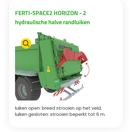
FERTI-SPACE2 HORIZON - 2
Български
hydraulische halve randluiken
Eesti keel
Slovenija
Lietuvių kalba
Česká republika
luiken open: breed strooien op het veld,
Srpski
luiken gesloten: strooien beperkt tot 6 m.
Yкраїнська мова