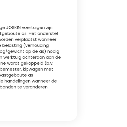
Български
Lietuvių kalba
e JOSKIN voertuigen zijn
tgeboute as. Het onderstel
Yкраїнська мова
 worden verplaatst wanneer
e belasting (verhouding
oog/gewicht op de as) nodig
한국의
en werktuig achteraan aan de
ine wordt gekoppeld (b.v.
bemester, kipwagen met
Português
e vastgeboute as
 de handelingen wanneer de
رسید ن
n banden te veranderen.