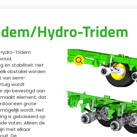
ndem/Hydro-Tridem
Hydro-Tridem
voud,
 en stabiliteit. Het
 elk obstakel worden
t van semi-
rtuig wordt
e zijn bevestigd aan
emaakt element, dat
ardoor een grote
mogelijk wordt. Het
ring is gebaseerd op
e vaten. Alleen de
ijn met elkaar
cuit. De