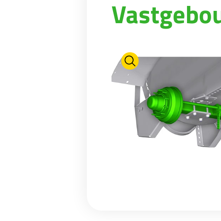
Vastgebou
WEIDE-ONDERHOUD
NIEUWS
Suomi
WATERTANKS EN BAKKEN
VIRTUELE SHOWROOM
RIOLERINGSWAGENS
FABRIEKSRONDLEIDING
Eesti keel
MESTMIXERS
VIRTUELE STAND
Česká republika
ελληνικά
日本語
Türk