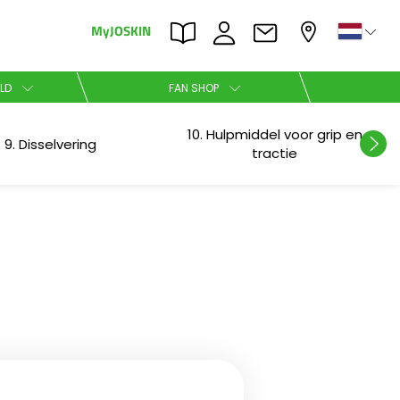
MyJOSKIN
×
×
LD
FAN SHOP
10. Hulpmiddel voor grip en
Nederlands
9. Disselvering
tractie
Polski
Română