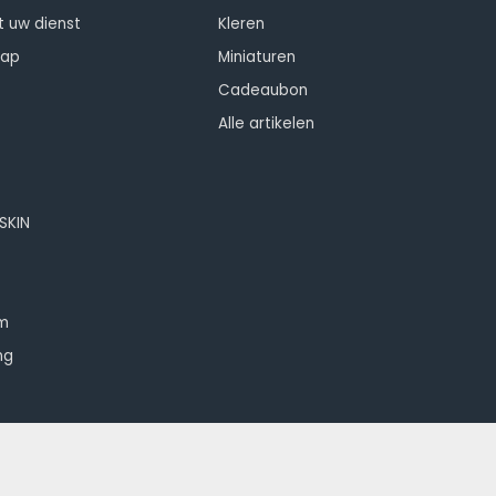
t uw dienst
Kleren
hap
Miniaturen
Cadeaubon
Alle artikelen
OSKIN
om
ng