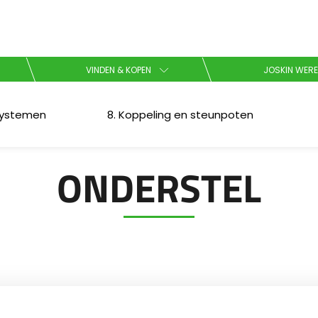
Kies uw taal
VINDEN & KOPEN
JOSKIN WERE
English
systemen
8. Koppeling en steunpoten
Español
ONDERSTEL
Brochure downladen
Dansk