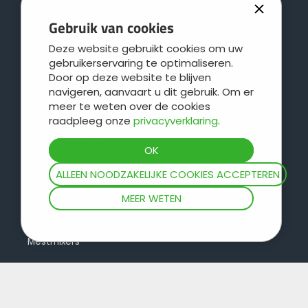
Verspreidingswerktuigen
DistriTECH
Gebruik van cookies
Stalmeststrooiers
Regionale service
Deze website gebruikt cookies om uw
Kipwagens
Leboulch
gebruikerservaring te optimaliseren.
Polyvalente uitdraaiwagens
JOSKIN galva
Door op deze website te blijven
navigeren, aanvaart u dit gebruik. Om er
Silagewagens
JOSKIN logistiek
meer te weten over de cookies
Balenwagens en diepladers
Contact
raadpleeg onze
privacyverklaring
.
Cargo concept
Veewagens
ALLEEN NOODZAKELIJKE COOKIES ACCEPTEREN
Weide-onderhoud
MEER WETEN
Watertanks en bakken
Rioleringswagens
Mestmixers