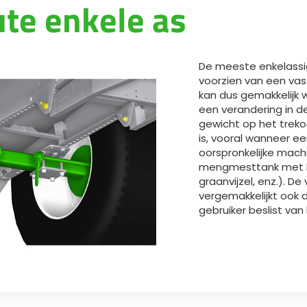
te enkele as
Magyar
Slovenija
De meeste enkelassig
voorzien van een vas
Srpski
kan dus gemakkelijk
een verandering in d
gewicht op het trek
Svenska
is, vooral wanneer e
oorspronkelijke mach
mengmesttank met 
中文
graanvijzel, enz.). D
vergemakkelijkt ook
العربية
gebruiker beslist va