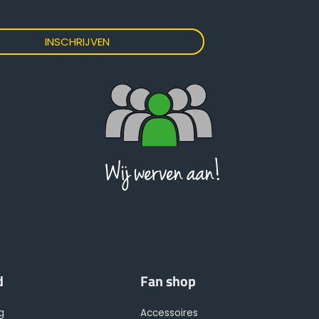
d
Fan shop
g
Accessoires