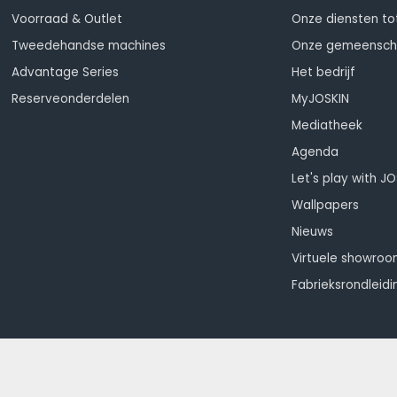
Voorraad & Outlet
Onze diensten to
Tweedehandse machines
Onze gemeensc
Advantage Series
Het bedrijf
Reserveonderdelen
MyJOSKIN
Mediatheek
Agenda
Let's play with J
Wallpapers
Nieuws
Virtuele showro
Fabrieksrondleidi
Teamviewer