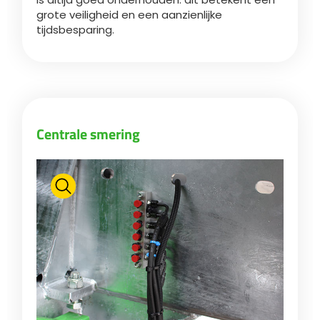
grote veiligheid en een aanzienlijke
tijdsbesparing.
Български
Eesti keel
Slovenija
Centrale smering
Lietuvių kalba
Česká republika
Srpski
Yкраїнська мова