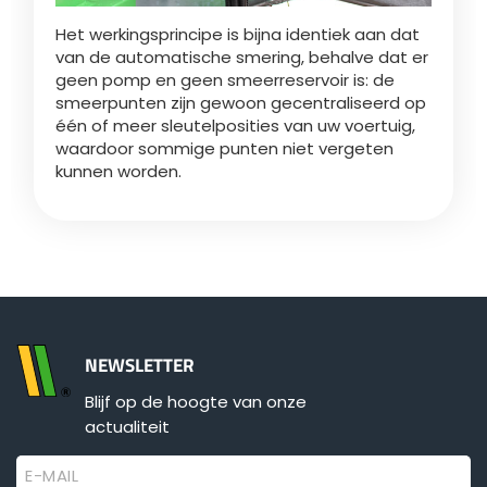
Het werkingsprincipe is bijna identiek aan dat
van de automatische smering, behalve dat er
ελληνικά
geen pomp en geen smeerreservoir is: de
smeerpunten zijn gewoon gecentraliseerd op
één of meer sleutelposities van uw voertuig,
Svenska
waardoor sommige punten niet vergeten
kunnen worden.
한국의
日本語
中文
NEWSLETTER
Blijf op de hoogte van onze
Português
actualiteit
E-MAIL