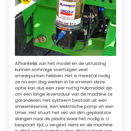
Polski
FAN SHOP
Brochure downladen
Italiano
PARTS BOOK
Afhankelijk van het model en de uitrusting
Dansk
kunnen sommige voertuigen veel
JOBS
smeerpunten hebben. Het is meestal nodig
ze na een dag werken in te smeren: deze
Română
optie kan dus een zeer nuttig hulpmiddel zijn
om een lange levensduur van de machine te
CONTACT
garanderen. Het systeem bestaat uit een
smeerreservoir, een elektrische pomp en een
Suomi
timer. Het stuurt het vet via slim geplaatste
slangen naar de plaats waar het nodig is. U
bespaart tijd, u vergeet niets en de machine
MyJOSKIN
Magyar
is altijd goed onderhouden: dit betekent een