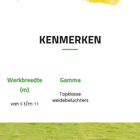
Polski
FAN SHOP
Brochure downladen
KENMERKEN
Italiano
PARTS BOOK
Dansk
Werkbreedte
Gamma
JOBS
(m)
Română
Topklasse
weidebeluchters
5
11
van
t/m
CONTACT
Suomi
MyJOSKIN
Magyar