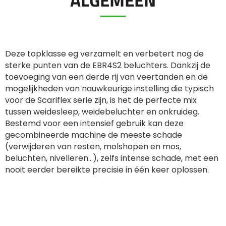
ελληνικά
Deze topklasse eg verzamelt en verbetert nog de
sterke punten van de EBR4S2 beluchters. Dankzij de
Svenska
toevoeging van een derde rij van veertanden en de
mogelijkheden van nauwkeurige instelling die typisch
한국의
voor de Scariflex serie zijn, is het de perfecte mix
tussen weidesleep, weidebeluchter en onkruideg.
Bestemd voor een intensief gebruik kan deze
日本語
gecombineerde machine de meeste schade
(verwijderen van resten, molshopen en mos,
beluchten, nivelleren...), zelfs intense schade, met een
中文
nooit eerder bereikte precisie in één keer oplossen.
Português